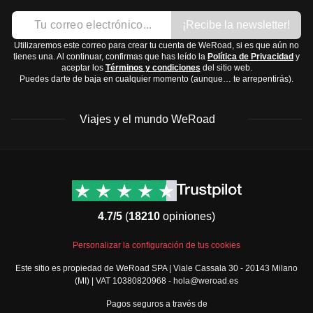
¡Recibe la newsletter!
Utilizaremos este correo para crear tu cuenta de WeRoad, si es que aún no
tienes una. Al continuar, confirmas que has leído la
Política de Privacidad
y
aceptar los
Términos y condiciones
del sitio web.
Puedes darte de baja en cualquier momento (aunque… te arrepentirás).
Viajes y el mundo WeRoad
Destinos
Info útil & Ayuda
América del Norte
Contacto
Latinoamérica
FAQs
4.7/5
(
18210
opiniones)
África
Términos y condiciones
Oriente Medio
Condiciones generales
Personalizar la configuración de tus cookies
Asia
Política de cancelación
Este sitio es propiedad de WeRoad SPA | Viale Cassala 30 - 20143 Milano
Europa
Política de cookies
(MI) | VAT 10380820968 - hola@weroad.es
Norte de Europa
Política de privacidad
Pagos seguros a través de