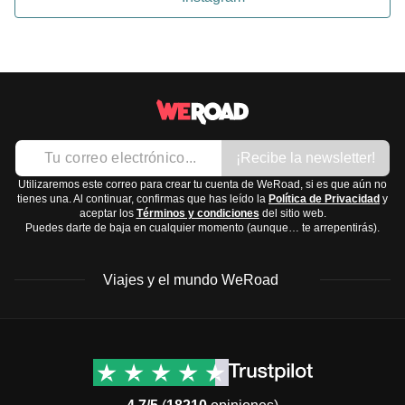
¡Recibe la newsletter!
Utilizaremos este correo para crear tu cuenta de WeRoad, si es que aún no
tienes una. Al continuar, confirmas que has leído la
Política de Privacidad
y
aceptar los
Términos y condiciones
del sitio web.
Puedes darte de baja en cualquier momento (aunque… te arrepentirás).
Viajes y el mundo WeRoad
Destinos
Info útil & Ayuda
América del Norte
Contacto
Latinoamérica
FAQs