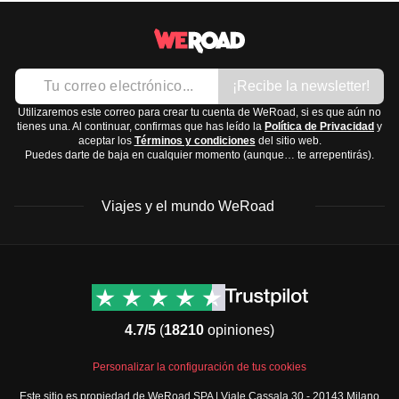
¡Recibe la newsletter!
Utilizaremos este correo para crear tu cuenta de WeRoad, si es que aún no
tienes una. Al continuar, confirmas que has leído la
Política de Privacidad
y
aceptar los
Términos y condiciones
del sitio web.
Puedes darte de baja en cualquier momento (aunque… te arrepentirás).
Viajes y el mundo WeRoad
Destinos
Info útil & Ayuda
América del Norte
Contacto
Latinoamérica
FAQs
4.7/5
(
18210
opiniones)
África
Términos y condiciones
Oriente Medio
Condiciones generales
Personalizar la configuración de tus cookies
Asia
Política de cancelación
Este sitio es propiedad de WeRoad SPA | Viale Cassala 30 - 20143 Milano