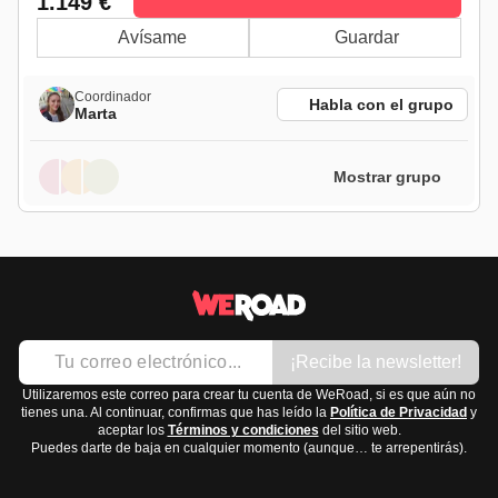
1.149 €
Avísame
Guardar
Coordinador
Habla con el grupo
Marta
Mostrar grupo
¡Recibe la newsletter!
Utilizaremos este correo para crear tu cuenta de WeRoad, si es que aún no
tienes una. Al continuar, confirmas que has leído la
Política de Privacidad
y
aceptar los
Términos y condiciones
del sitio web.
Puedes darte de baja en cualquier momento (aunque… te arrepentirás).