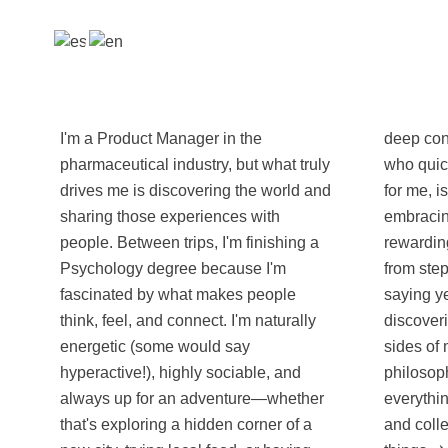
I'm a Product Manager in the
deep conversations with strangers
pharmaceutical industry, but what truly
who quickly become friends. Travel,
drives me is discovering the world and
for me, is about pushing my limits and
sharing those experiences with
embracing new challenges. The most
people. Between trips, I'm finishing a
rewarding experiences often come
Psychology degree because I'm
from stepping out of my comfort zone,
fascinated by what makes people
saying yes to the unexpected, and
think, feel, and connect. I'm naturally
discovering new places, people, and
energetic (some would say
sides of myself along the way. My
hyperactive!), highly sociable, and
philosophy is simple: say yes to
always up for an adventure—whether
everything, embrace the unexpected,
that's exploring a hidden corner of a
and collect memories rather than