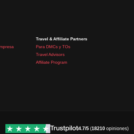
Travel & Affiliate Partners
empresa
Para DMCs y TOs
Travel Advisors
Affiliate Program
4.7/5
(
18210
opiniones)