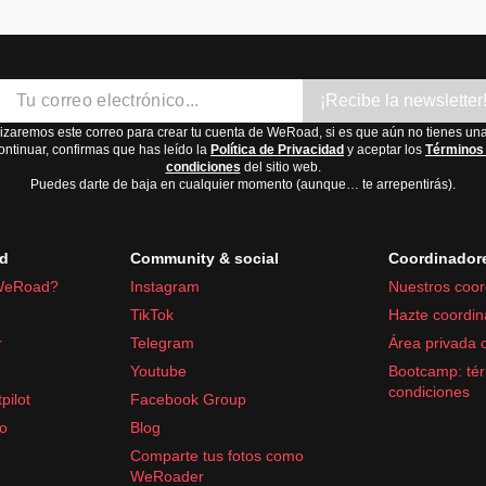
¡Recibe la newsletter
lizaremos este correo para crear tu cuenta de WeRoad, si es que aún no tienes una
ontinuar, confirmas que has leído la
Política de Privacidad
y aceptar los
Términos
condiciones
del sitio web.
Puedes darte de baja en cualquier momento (aunque… te arrepentirás).
d
Community & social
Coordinador
WeRoad?
Instagram
Nuestros coor
TikTok
Hazte coordin
r
Telegram
Área privada 
Youtube
Bootcamp: tér
condiciones
pilot
Facebook Group
fo
Blog
Comparte tus fotos como
WeRoader