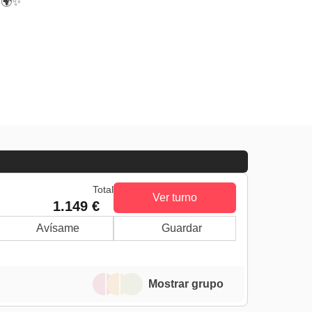
✈️🌍✨
Total
Ver turno
1.149 €
Avísame
Guardar
Mostrar grupo