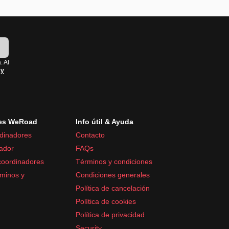
!
. Al
 y
es WeRoad
Info útil & Ayuda
dinadores
Contacto
ador
FAQs
coordinadores
Términos y condiciones
minos y
Condiciones generales
Política de cancelación
Política de cookies
Política de privacidad
Security