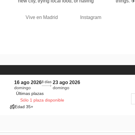
new city, trying local food, or having
things. 
Vive en Madrid
Instagram
16 ago 2026
8 días
23 ago 2026
domingo
domingo
Últimas plazas
Sólo 1 plaza disponible
Edad 35+