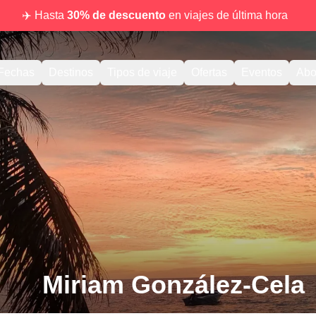
✈️ Hasta
30% de descuento
en viajes de última hora
Fechas
Destinos
Tipos de viaje
Ofertas
Eventos
Abo
Miriam González-Cela