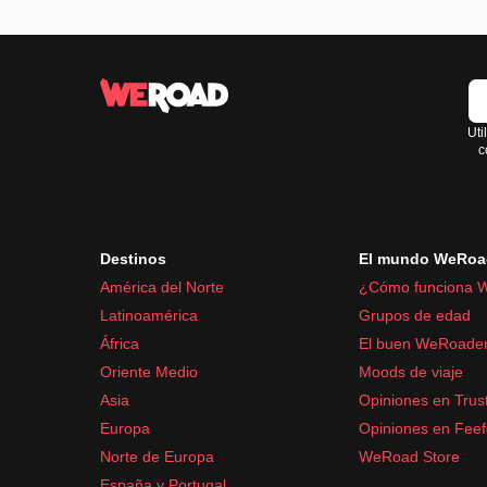
Uti
c
Destinos
El mundo WeRoa
América del Norte
¿Cómo funciona 
Latinoamérica
Grupos de edad
África
El buen WeRoade
Oriente Medio
Moods de viaje
Asia
Opiniones en Trust
Europa
Opiniones en Fee
Norte de Europa
WeRoad Store
España y Portugal