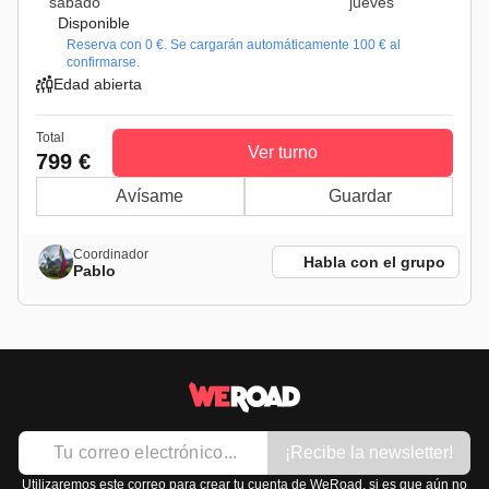
sábado
jueves
Disponible
Reserva con 0 €. Se cargarán automáticamente 100 € al
confirmarse.
Edad abierta
Total
Ver turno
799 €
Avísame
Guardar
Coordinador
Habla con el grupo
Pablo
¡Recibe la newsletter!
Utilizaremos este correo para crear tu cuenta de WeRoad, si es que aún no