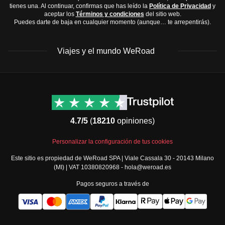
tienes una. Al continuar, confirmas que has leído la
Política de Privacidad
y
aceptar los
Términos y condiciones
del sitio web.
Puedes darte de baja en cualquier momento (aunque… te arrepentirás).
Viajes y el mundo WeRoad
Destinos
Info útil & Ayuda
América del Norte
Contacto
Latinoamérica
FAQs
4.7/5
(
18210
opiniones)
África
Términos y condiciones
Oriente Medio
Condiciones generales
Personalizar la configuración de tus cookies
Asia
Política de cancelación
Este sitio es propiedad de WeRoad SPA | Viale Cassala 30 - 20143 Milano
Europa
Política de cookies
(MI) | VAT 10380820968 - hola@weroad.es
Norte de Europa
Política de privacidad
Pagos seguros a través de
España y Portugal
Security
Todos los destinos
Governance
Gestiona tus reservas