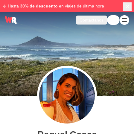
✈️ Hasta
30% de descuento
en viajes de última hora
Contáctanos