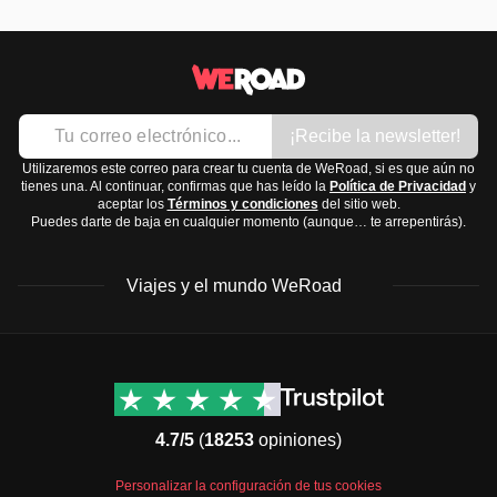
¡Recibe la newsletter!
Utilizaremos este correo para crear tu cuenta de WeRoad, si es que aún no
tienes una. Al continuar, confirmas que has leído la
Política de Privacidad
y
aceptar los
Términos y condiciones
del sitio web.
Puedes darte de baja en cualquier momento (aunque… te arrepentirás).
Viajes y el mundo WeRoad
Destinos
Info útil & Ayuda
América del Norte
Contacto
Latinoamérica
FAQs
4.7/5
(
18253
opiniones)
África
Términos y condiciones
Oriente Medio
Condiciones generales
Personalizar la configuración de tus cookies