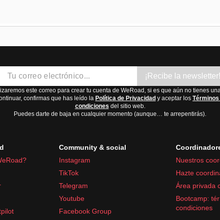
¡Recibe la newsletter
lizaremos este correo para crear tu cuenta de WeRoad, si es que aún no tienes una
ontinuar, confirmas que has leído la
Política de Privacidad
y aceptar los
Términos
condiciones
del sitio web.
Puedes darte de baja en cualquier momento (aunque… te arrepentirás).
d
Community & social
Coordinador
WeRoad?
Instagram
Nuestros coor
TikTok
Hazte coordin
r
Telegram
Área privada 
Youtube
Bootcamp: tér
condiciones
pilot
Facebook Group