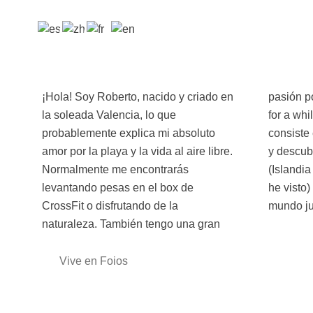
¡Hola! Soy Roberto, nacido y criado en
pasión por UK (he vivido en England
la soleada Valencia, lo que
for a while) y su cultura. Para mí, viajar
probablemente explica mi absoluto
consiste en salir de la zona de confort
amor por la playa y la vida al aire libre.
y descubrir paisajes impresionantes
Normalmente me encontrarás
(Islandia y Canadá lo más bonito que
levantando pesas en el box de
he visto) ¿Lists para explorar el
CrossFit o disfrutando de la
mundo j
naturaleza. También tengo una gran
Vive en Foios