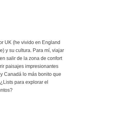
untos?