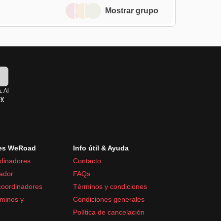
Mostrar grupo
!
. Al
 y
es WeRoad
Info útil & Ayuda
dinadores
Contacto
ador
FAQs
coordinadores
Términos y condiciones
minos y
Condiciones generales
Política de cancelación