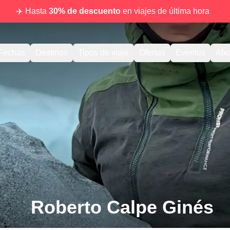
✈️ Hasta
30% de descuento
en viajes de última hora
Fechas
Destinos
Tipos de viaje
Ofertas
Eventos
Abo
Roberto Calpe Ginés