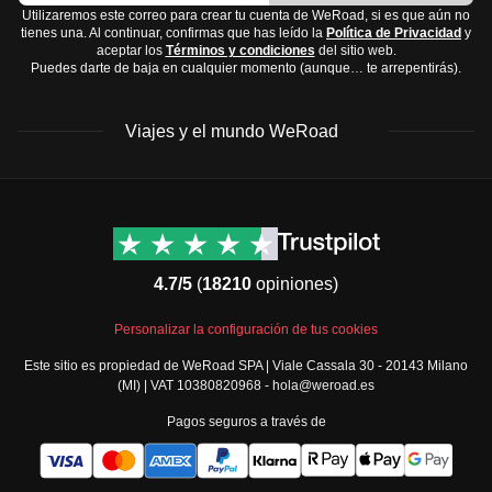
Utilizaremos este correo para crear tu cuenta de WeRoad, si es que aún no
tienes una. Al continuar, confirmas que has leído la
Política de Privacidad
y
aceptar los
Términos y condiciones
del sitio web.
Puedes darte de baja en cualquier momento (aunque… te arrepentirás).
Viajes y el mundo WeRoad
Destinos
Info útil & Ayuda
América del Norte
Contacto
Latinoamérica
FAQs
4.7/5
(
18210
opiniones)
África
Términos y condiciones
Oriente Medio
Condiciones generales
Personalizar la configuración de tus cookies
Asia
Política de cancelación
Este sitio es propiedad de WeRoad SPA | Viale Cassala 30 - 20143 Milano
Europa
Política de cookies
(MI) | VAT 10380820968 - hola@weroad.es
Norte de Europa
Política de privacidad
Pagos seguros a través de
España y Portugal
Security
Todos los destinos
Governance