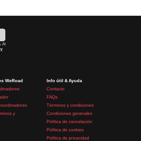
!
. Al
 y
es WeRoad
Info útil & Ayuda
dinadores
Contacto
ador
FAQs
coordinadores
Términos y condiciones
minos y
Condiciones generales
Política de cancelación
Política de cookies
Política de privacidad