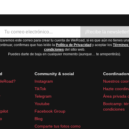
¡Recibe la newsletter
lizaremos este correo para crear tu cuenta de WeRoad, si es que aún no tienes una
ontinuar, confirmas que has leído la
Política de Privacidad
y aceptar los
Términos
condiciones
del sitio web.
Puedes darte de baja en cualquier momento (aunque… te arrepentirás).
d
Community & social
Coordinador
WeRoad?
Instagram
Nuestros coor
TikTok
Hazte coordin
r
Telegram
Área privada 
Youtube
Bootcamp: tér
condiciones
pilot
Facebook Group
fo
Blog
Comparte tus fotos como