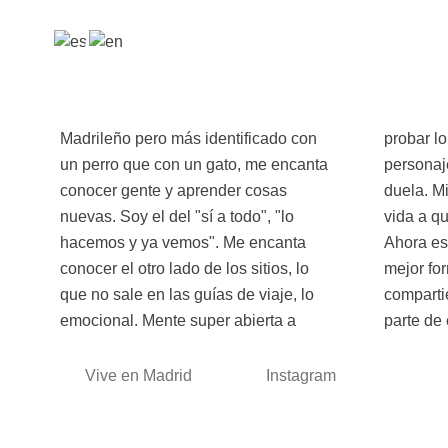
Madrileño pero más identificado con
probar lo que haga falta y un poco
un perro que con un gato, me encanta
personaje, me encanta reir hasta que
conocer gente y aprender cosas
duela. Mi lema: "No he venido a esta
nuevas. Soy el del "sí a todo", "lo
vida a quedarme con las ganas"
hacemos y ya vemos". Me encanta
Ahora estoy aquí, porque creo que la
conocer el otro lado de los sitios, lo
mejor forma de conocer el mundo es
que no sale en las guías de viaje, lo
compartiéndolo. ¡Encantado de formar
emocional. Mente super abierta a
parte de 
Vive en Madrid
Instagram