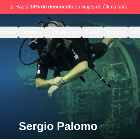
✈️ Hasta
30% de descuento
en viajes de última hora
Fechas
Destinos
Tipos de viaje
Ofertas
Eventos
Abo
Sergio Palomo