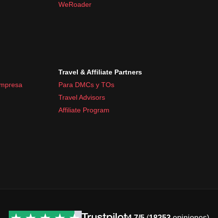
WeRoader
Travel & Affiliate Partners
empresa
Para DMCs y TOs
Travel Advisors
Affiliate Program
4.7/5
(
18253
opiniones)