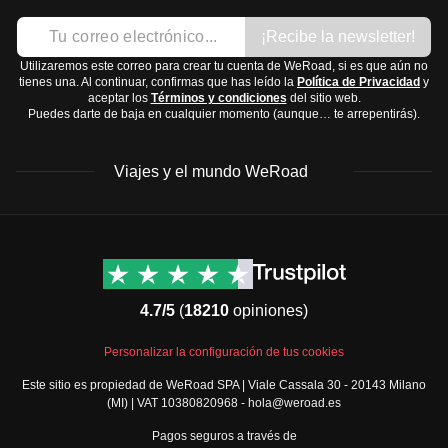
¡Recibe la newsletter!
Utilizaremos este correo para crear tu cuenta de WeRoad, si es que aún no
tienes una. Al continuar, confirmas que has leído la
Política de Privacidad
y
aceptar los
Términos y condiciones
del sitio web.
Puedes darte de baja en cualquier momento (aunque… te arrepentirás).
Viajes y el mundo WeRoad
Destinos
Info útil & Ayuda
América del Norte
Contacto
Latinoamérica
FAQs
4.7/5
(
18210
opiniones)
África
Términos y condiciones
Oriente Medio
Condiciones generales
Personalizar la configuración de tus cookies
Asia
Política de cancelación
Este sitio es propiedad de WeRoad SPA | Viale Cassala 30 - 20143 Milano
Europa
Política de cookies
(MI) | VAT 10380820968 - hola@weroad.es
Norte de Europa
Política de privacidad
Pagos seguros a través de