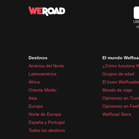
Uti
c
Destinos
El mundo WeRoa
América del Norte
¿Cómo funciona 
Latinoamérica
Grupos de edad
África
El buen WeRoade
Oriente Medio
Moods de viaje
Asia
Opiniones en Trust
Europa
Opiniones en Fee
Norte de Europa
WeRoad Store
España y Portugal
Todos los destinos