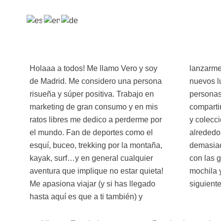
Holaaa a todos! Me llamo Vero y soy
lanzarme a la aventura de descubrir
de Madrid. Me considero una persona
nuevos lugares y culturas, conocer a
risueña y súper positiva. Trabajo en
personas increíbles con las que
marketing de gran consumo y en mis
compartir risas y experiencias locales
ratos libres me dedico a perderme por
y coleccionar momentos únicos
el mundo. Fan de deportes como el
alrededor del mundo! La vida es
esquí, buceo, trekking por la montaña,
demasiado corta como para quedarse
kayak, surf…y en general cualquier
con las ganas, así que prepara la
aventura que implique no estar quieta!
mochila y… nos vamos a por el
Me apasiona viajar (y si has llegado
siguiente
hasta aquí es que a ti también) y