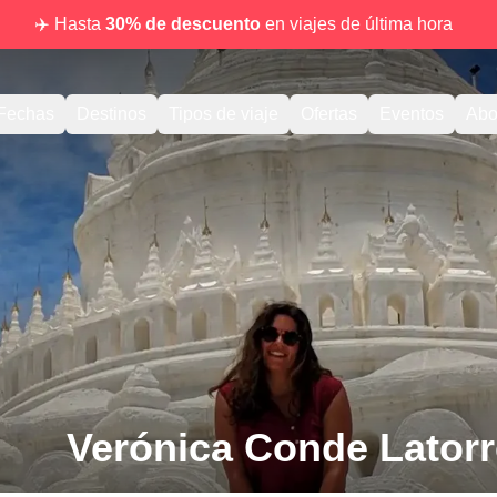
✈️ Hasta
30% de descuento
en viajes de última hora
Fechas
Destinos
Tipos de viaje
Ofertas
Eventos
Abo
Verónica Conde Latorr