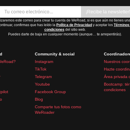
¡Recibe la newsletter
lizaremos este correo para crear tu cuenta de WeRoad, si es que aún no tienes una
ontinuar, confirmas que has leído la
Política de Privacidad
y aceptar los
Términos
condiciones
del sitio web.
Puedes darte de baja en cualquier momento (aunque… te arrepentirás).
d
Community & social
Coordinador
WeRoad?
Instagram
Nuestros coor
TikTok
Hazte coordin
r
Telegram
Área privada 
Youtube
Bootcamp: tér
condiciones
pilot
Facebook Group
fo
Blog
Comparte tus fotos como
WeRoader