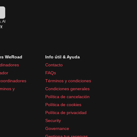
!
. Al
 y
es WeRoad
Info útil & Ayuda
dinadores
Contacto
ador
FAQs
coordinadores
Términos y condiciones
minos y
Condiciones generales
Política de cancelación
Política de cookies
Política de privacidad
Security
Governance
Gestiona tus reservas