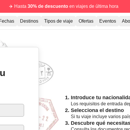
✈️ Hasta
30% de descuento
en viajes de última hora
Fechas
Destinos
Tipos de viaje
Ofertas
Eventos
Abo
tu
1. Introduce tu nacionalid
ían según tu nacionalidad y el destino: comprueba los tuyos en 
Los requisitos de entrada d
2. Selecciona el destino
Si tu viaje incluye varios paí
3. Descubre qué necesitas
Consulta los documentos reque