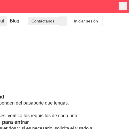
ut
Blog
Contáctanos
Iniciar sesión
ad
solo unos segundos.
ependen del pasaporte que tengas.
ses, verifica los requisitos de cada uno.
 para entrar
ridos y, si es necesario, solicita el visado a