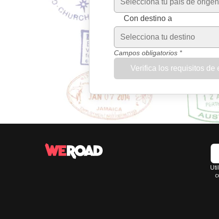
Selecciona tu país de origen
Con destino a
Selecciona tu destino
Campos obligatorios *
Verifica los requisitos de
Uti
c