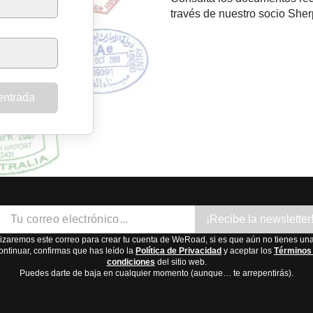
través de nuestro socio Sher
 entrada
¡Recibe la newsletter
lizaremos este correo para crear tu cuenta de WeRoad, si es que aún no tienes una
ontinuar, confirmas que has leído la
Política de Privacidad
y aceptar los
Términos
condiciones
del sitio web.
Puedes darte de baja en cualquier momento (aunque… te arrepentirás).