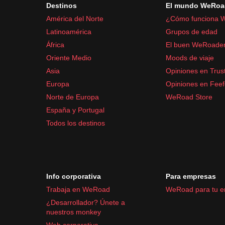
Destinos
El mundo WeRoa
América del Norte
¿Cómo funciona 
Latinoamérica
Grupos de edad
África
El buen WeRoade
Oriente Medio
Moods de viaje
Asia
Opiniones en Trust
Europa
Opiniones en Fee
Norte de Europa
WeRoad Store
España y Portugal
Todos los destinos
Info corporativa
Para empresas
Trabaja en WeRoad
WeRoad para tu 
¿Desarrollador? Únete a
nuestros monkey
Web corporativa