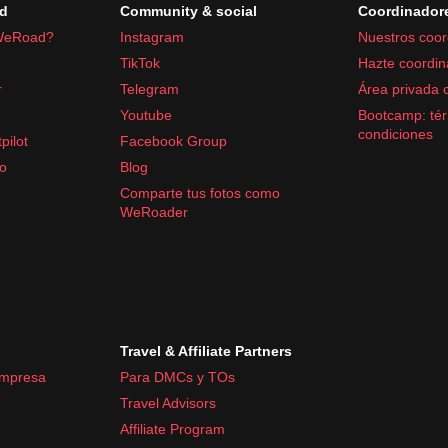
d
Community & social
Coordinador
WeRoad?
Instagram
Nuestros coor
TikTok
Hazte coordin
r
Telegram
Área privada 
Youtube
Bootcamp: tér
condiciones
pilot
Facebook Group
fo
Blog
Comparte tus fotos como
WeRoader
Travel & Affiliate Partners
empresa
Para DMCs y TOs
Travel Advisors
Affiliate Program