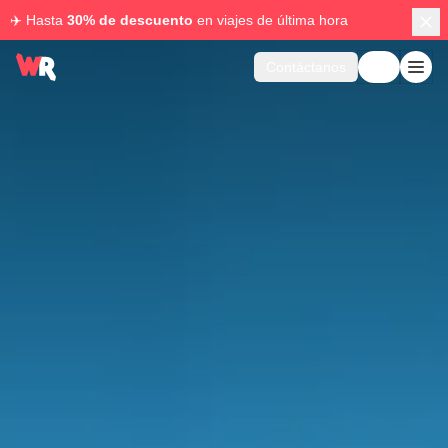
✈️ Hasta
30% de descuento
en viajes de última hora
Contáctanos