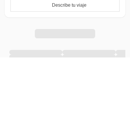
Describe tu viaje
Reserva sin preocupaciones
Reserva con 0 €
Asegura tu plaza y paga solo cuando el viaje se
confirme