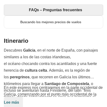
FAQs – Preguntas frecuentes
Buscando los mejores precios de vuelos
Itinerario
Descubres
Galicia
, en el norte de España, con paisajes
similares a los de las costas irlandesas,
el océano chocando contra los acantilados y una fuerte
herencia de
cultura celta
. Además, es la región de
los
peregrinos
, que recorren en Galicia los últimos
kilómetros para llegar a
Santiago de Compostela
, o
En este express nos centraremos en la parte occidental de
incluso se aventuran hasta Finisterre, del latín "finis
Galicia, comenzando por el punto más occidental de la
terrae", donde antiguamente se creía que terminaba el
región:
Cabo Touriñán
. Después, nos dirigiremos hacia
Lee más
mundo conocido. Nuestro viaje por Galicia comenzará