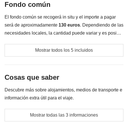
a Ushuaia para terminar el día con estilo
! Ibiza nos
Fondo común
Todo lo que no se menciona en la sección "Qué está
espera y estamos preparados para vivirla al 100%.
incluido"
El fondo común se recogerá in situ y el importe a pagar
Incluido:
alojamiento con desayuno y alquiler de coche
será de aproximadamente
130 euros
. Dependiendo de las
Fondo Común:
tasa turística, gasolina y aparcamiento
necesidades locales, la cantidad puede variar y es posible
No incluido
: comidas y bebidas, entrada a clubes y discotecas
que sea necesario implementarla más.
Impuesto turístico
Mostrar todos los 5 incluidos
Gasolina y aparcamiento
Traslados/taxi opcionales
Cosas que saber
Fondo común del coordinador
Descubre más sobre alojamientos, medios de transporte e
información extra útil para el viaje.
Las actividades y extras que todos los participantes
hayan acordado realizar y el coste correspondiente
Alojamiento
corren a cargo del coordinador
Mostrar todas las 3 informaciones
Habitaciones dobles o triples