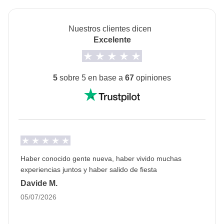
Transporte
Alquiler de coche y ferry de vuelta a Formentera
Nuestros clientes dicen
Excelente
Info sobre habitaciones privadas
Ver todos los detalles
5
sobre 5 en base a
67
opiniones
Haber conocido gente nueva, haber vivido muchas
experiencias juntos y haber salido de fiesta
Davide M.
05/07/2026