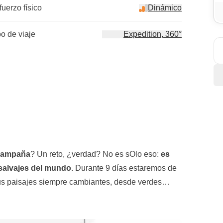
fuerzo físico
Dinámico
po de viaje
Expedition, 360°
 campaña
? Un reto, ¿verdad? No es sOlo eso:
es
 salvajes del mundo
. Durante 9 días estaremos de
o sus paisajes siempre cambiantes, desde verdes
s glaciares hasta calientes piscinas termales.
mpezaremos en
Reikiavik
, la capital, y luego
 con nosotros
, y tendremos que "construirlo" cada
y
cascadas
; seguiremos hacia las cataratas, entre