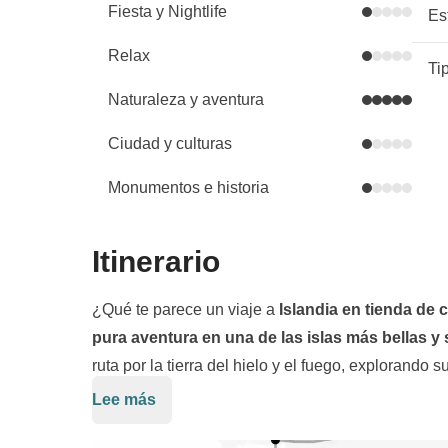
Fiesta y Nightlife
Es
Relax
Ti
Naturaleza y aventura
Ciudad y culturas
Monumentos e historia
Itinerario
¿Qué te parece un viaje a
Islandia en tienda de
pura aventura en una de las islas más bellas y
ruta por la tierra del hielo y el fuego, explorand
praderas hasta flujos de lava volcánica; desde frío
Lee más
Por lo demás, será un viaje 360º en Islandia: e
¿Nuestro alojamiento? Lo llevaremos siempre
exploraremos el
Círculo Dorado
, entre géiseres 