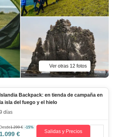
Ver otras 12 fotos
Islandia Backpack: en tienda de campaña en
la isla del fuego y el hielo
9 días
Desde
1.299 €
-15%
Salidas y Precios
1.099 €