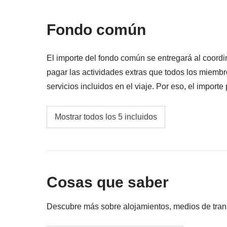
Todo lo que no se menciona en la sección "Q
Fondo común
El importe del fondo común se entregará al coordi
pagar las actividades extras que todos los miembr
servicios incluidos en el viaje. Por eso, el importe
En cualquier caso se devolverá la diferencia no uti
Transportes locales
Mostrar todos los 5 incluidos
Gasolina
Fianza para las tiendas de campaña
Cosas que saber
Fondo común del coordinador
Las actividades y extras que todos los partici
Descubre más sobre alojamientos, medios de transpo
correspondiente del coordinador. Actividade