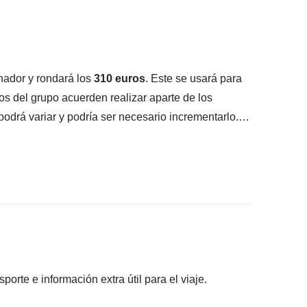
ué está incluido"
nador y rondará los
310
euros
. Este se usará para
os del grupo acuerden realizar aparte de los
 podrá variar y podría ser necesario incrementarlo.
lizada.
pantes han acordado realizar, junto con la parte
rte e información extra útil para el viaje.
s pagadas con el fondo común: son realizadas por