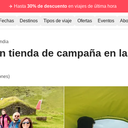
✈️ Hasta
30% de descuento
en viajes de última hora
Fechas
Destinos
Tipos de viaje
Ofertas
Eventos
Abo
andia
n tienda de campaña en la 
ones)