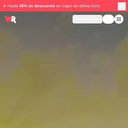
✈️ Hasta
30% de descuento
en viajes de última hora
Contáctanos