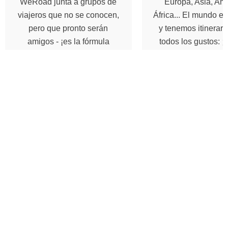
WeRoad junta a grupos de
Europa, Asia, Amé
viajeros que no se conocen,
África... El mundo e
pero que pronto serán
y tenemos itinerari
amigos - ¡es la fórmula
todos los gustos: ¡e
mágica para vivir una gran
mood y el desti
aventura!
Algunas sugerencias de
destinos
(aunque, ¡tenemos muchos más!)
4.8
4.7
5 días
5 días