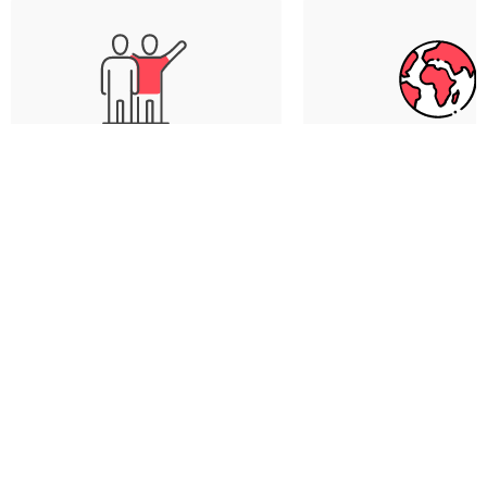
Únete al grupo solo o con
Elige entre más 
amigos
destinos
WeRoad junta a grupos de
Europa, Asia, Amé
viajeros que no se conocen,
África... El mundo e
pero que pronto serán
y tenemos itinerari
amigos - ¡es la fórmula
todos los gustos: ¡e
mágica para vivir una gran
mood y el desti
aventura!