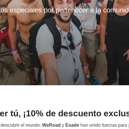
os especiales por pertenecer a la comuni
er tú, ¡10% de descuento exclu
 descubrir el mundo:
WeRoad
y
Esade
han unido fuerzas para 