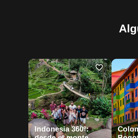
Alg
Indonesia 360º:
Colom
desde el monte
Bogot