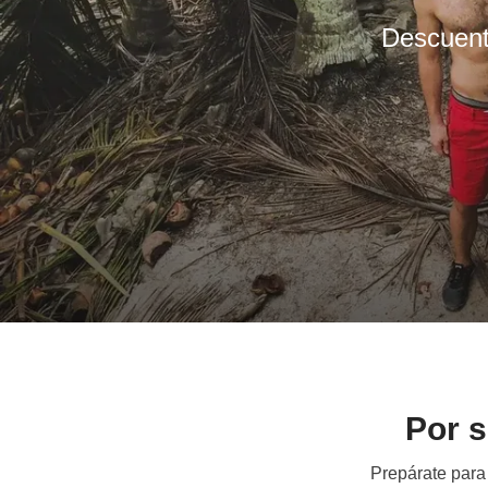
Descuent
Por s
Prepárate para