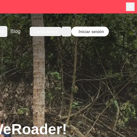
ut
Blog
Contáctanos
Iniciar sesión
WeRoader!