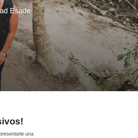
dad Esade
sivos!
presentarte una