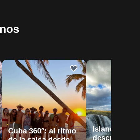
inos
Islandia 360°
Cuba 360°: al ritmo
descubriendo
de la salsa desde