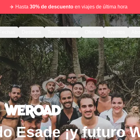
✈️ Hasta
30% de descuento
en viajes de última hora
Fechas
Destinos
Tipos de viaje
Ofertas
Eventos
Abo
do Esade ¡y futuro 