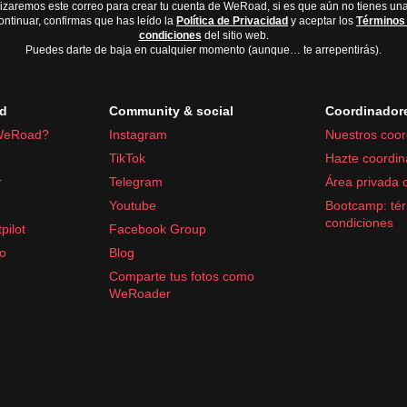
lizaremos este correo para crear tu cuenta de WeRoad, si es que aún no tienes una
ontinuar, confirmas que has leído la
Política de Privacidad
y aceptar los
Términos
condiciones
del sitio web.
Puedes darte de baja en cualquier momento (aunque… te arrepentirás).
d
Community & social
Coordinador
WeRoad?
Instagram
Nuestros coor
TikTok
Hazte coordin
r
Telegram
Área privada 
Youtube
Bootcamp: tér
condiciones
pilot
Facebook Group
fo
Blog
Comparte tus fotos como
WeRoader