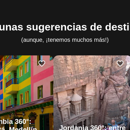
unas sugerencias de dest
(aunque, ¡tenemos muchos más!)
bia 360°:
Jordania 360°: entre
á, Medellín,