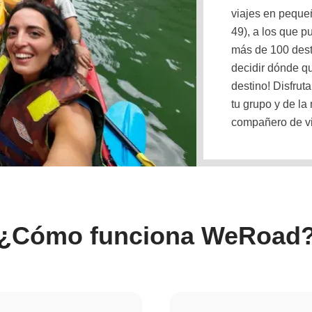
viajes en peque
49), a los que p
más de 100 dest
decidir dónde qu
destino! Disfrut
tu grupo y de la
compañero de vi
¿Cómo funciona WeRoad