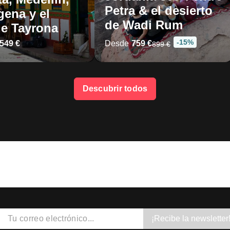
Petra & el desierto
gena y el
de Wadi Rum
e Tayrona
-15%
.549 €
Desde
759 €
899 €
Descubrir todos
¡Recibe la newsletter