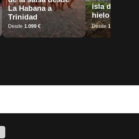
isla del fuego
La Habana a
hielo
Trinidad
Desde
1.099 €
Desde
1.569 €
1.649 
!