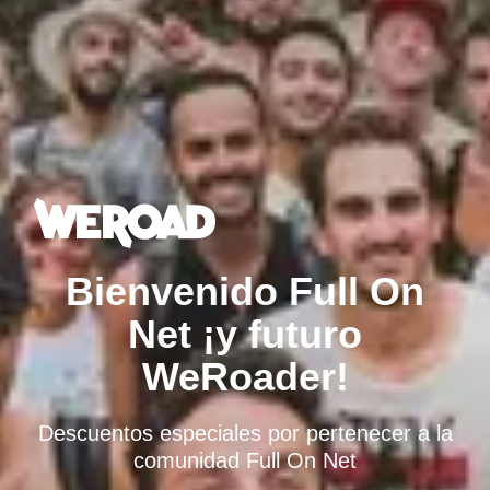
Bienvenido Full On
Net ¡y futuro
WeRoader!
Descuentos especiales por pertenecer a la
comunidad Full On Net