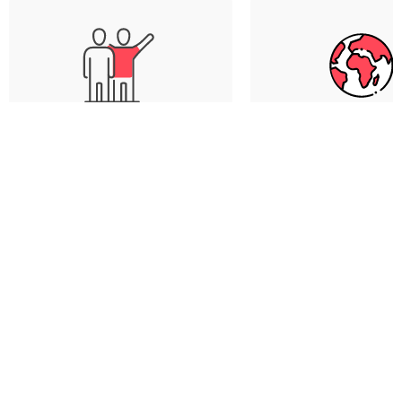
Únete al grupo solo o con
Elige entre más 
amigos
destinos
WeRoad junta a grupos de
Europa, Asia, Amé
viajeros que no se conocen,
África... El mundo e
pero que pronto serán
y tenemos itinerari
amigos - ¡es la fórmula
todos los gustos: ¡e
mágica para vivir una gran
mood y el desti
aventura!