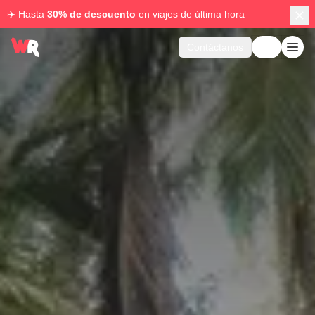
✈️ Hasta
30% de descuento
en viajes de última hora
Contáctanos