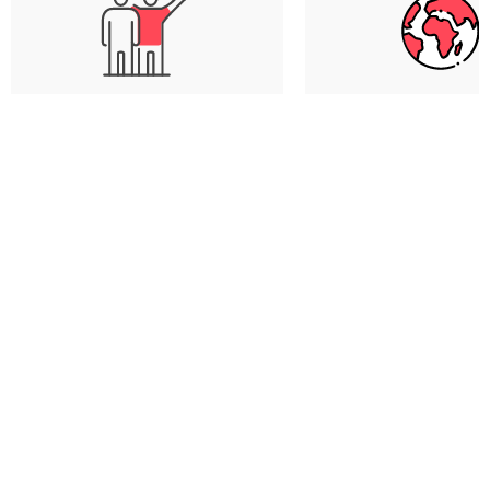
Únete al grupo solo o con
Elige entre más 
amigos
destinos
WeRoad junta a grupos de
Europa, Asia, Amé
viajeros que no se conocen,
África... El mundo e
pero que pronto serán
y tenemos itinerari
amigos - ¡es la fórmula
todos los gustos: ¡e
mágica para vivir una gran
mood y el desti
aventura!