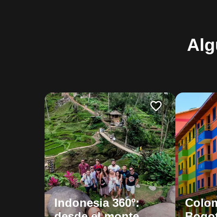
Alg
Indonesia 360º:
Colom
desde el monte
Bogot