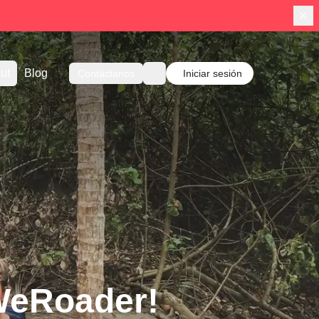
ut
Blog
Contáctanos
Iniciar sesión
WeRoader!