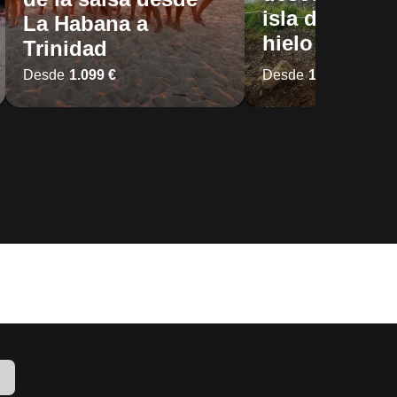
isla del fuego
La Habana a
hielo
Trinidad
Desde
1.099 €
Desde
1.569 €
1.649 
!