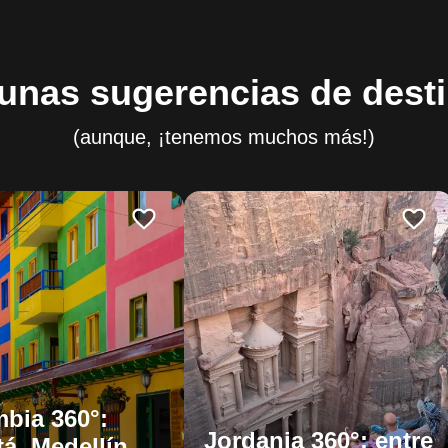
unas sugerencias de dest
(aunque, ¡tenemos muchos más!)
bia 360°:
Jordania 360°: entre
á, Medellín,