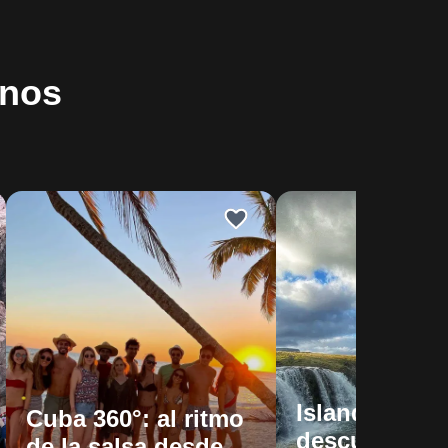
inos
Islandia 360°
Cuba 360°: al ritmo
descubriendo
de la salsa desde