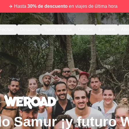
✈️ Hasta
30% de descuento
en viajes de última hora
Fechas
Destinos
Tipos de viaje
Ofertas
Eventos
Abo
do Samur ¡y futuro 