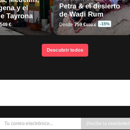
Petra & el desierto
gena y el
de Wadi Rum
e Tayrona
-15%
.549 €
Desde
759 €
899 €
Descubrir todos
¡Recibe la newsletter