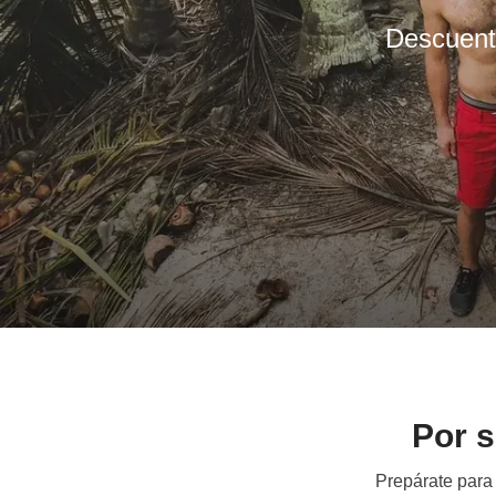
Descuent
Por s
Prepárate para