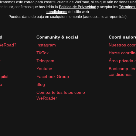
lizaremos este correo para crear tu cuenta de WeRoad, si es que aún no tienes una
ontinuar, confirmas que has leído la
Política de Privacidad
y aceptar los
Términos
condiciones
del sitio web.
Puedes darte de baja en cualquier momento (aunque… te arrepentirás).
d
Community & social
Coordinador
WeRoad?
Instagram
Nuestros coor
TikTok
Hazte coordin
r
Telegram
Área privada 
Youtube
Bootcamp: tér
condiciones
pilot
Facebook Group
fo
Blog
Comparte tus fotos como
WeRoader