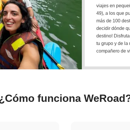
viajes en peque
49), a los que p
más de 100 dest
decidir dónde qu
destino! Disfrut
tu grupo y de la
compañero de vi
¿Cómo funciona WeRoad