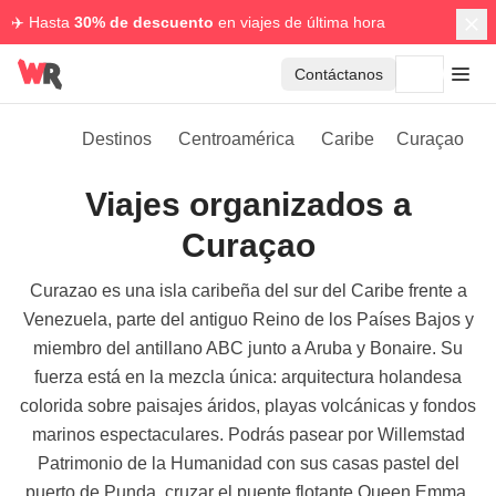
✈️ Hasta
30% de descuento
en viajes de última hora
Contáctanos
Destinos
Centroamérica
Caribe
Curaçao
Viajes organizados a
Curaçao
Curazao es una isla caribeña del sur del Caribe frente a
Venezuela, parte del antiguo Reino de los Países Bajos y
miembro del antillano ABC junto a Aruba y Bonaire. Su
fuerza está en la mezcla única: arquitectura holandesa
colorida sobre paisajes áridos, playas volcánicas y fondos
marinos espectaculares. Podrás pasear por Willemstad
Patrimonio de la Humanidad con sus casas pastel del
puerto de Punda, cruzar el puente flotante Queen Emma,