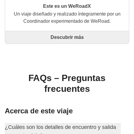
Este es un WeRoadX
Un viaje diseñado y realizado íntegramente por un
Coordinador experimentado de WeRoad.
Descubrir más
Este es un viaje diseñado y realizado íntegramente
por un Coordinador experimentado de WeRoad. El
Coordinador se encarga de todo el viaje: desde la
definición del itinerario hasta la selección del
alojamiento y las experiencias in situ. A través de
WeRoad puedes reservar el viaje y gestionarlo en tu
FAQs – Preguntas
área personal, como cualquier otro WeRoad.
frecuentes
Acerca de este viaje
¿Cuáles son los detalles de encuentro y salida