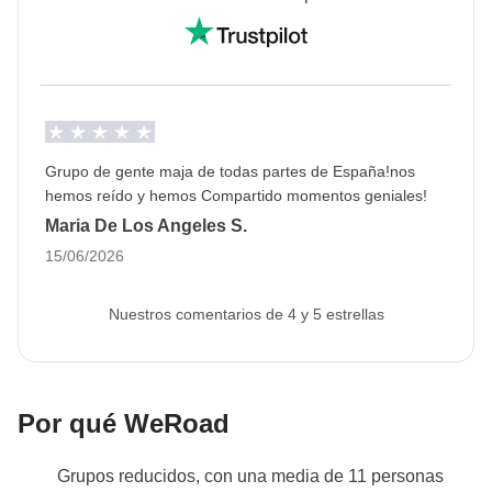
mismo grupo.
Transfer
Nos moveremos en un minivan privado con chófer:
no tendremos que conducir en ningún momento.
Info sobre habitaciones privadas
Grupo de gente maja de todas partes de España!nos
Ver todos los detalles
hemos reído y hemos Compartido momentos geniales!
Maria De Los Angeles S.
15/06/2026
Nuestros comentarios de 4 y 5 estrellas
Por qué WeRoad
Grupos reducidos, con una media de 11 personas