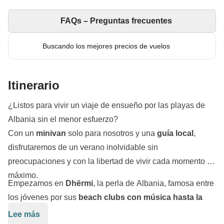
FAQs – Preguntas frecuentes
Buscando los mejores precios de vuelos
Itinerario
¿Listos para vivir un viaje de ensueño por las playas de
Albania sin el menor esfuerzo?
Con un
minivan
solo para nosotros y una
guía local
,
disfrutaremos de un verano inolvidable sin
preocupaciones y con la libertad de vivir cada momento al
máximo.
Empezamos en
Dhërmi
, la perla de Albania, famosa entre
los jóvenes por sus
beach clubs con música hasta la
puesta de sol
. Desde allí, nos subiremos a un barco para
Lee más