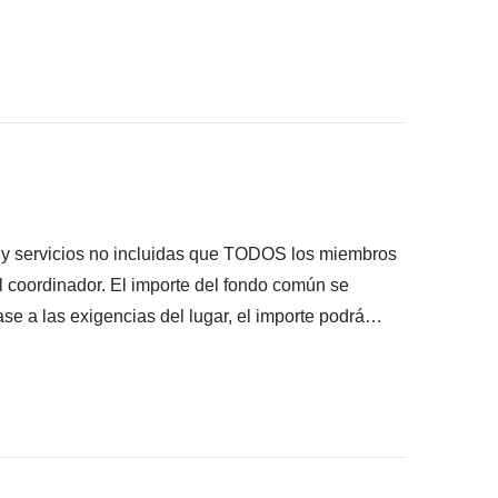
en el río Vjosa, almuerzo, alojamiento
y peajes
nsigas meter en la mochila
ué está incluido"
s y servicios no incluidas que TODOS los miembros
el coordinador. El importe del fondo común se
ase a las exigencias del lugar, el importe podrá
lquier caso se devolverá el restante no utilizado.
 ruta
perimentado