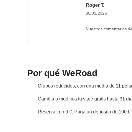
local y les
Roger T.
actividades
30/03/2026
organizadas, de 10;
y el grupo… genial!
Nuestros comentarios de 
Por qué WeRoad
Grupos reducidos, con una media de 11 per
Cambia o modifica tu viaje gratis hasta 31 día
Reserva con 0 €. Paga un depósito de 100 € a