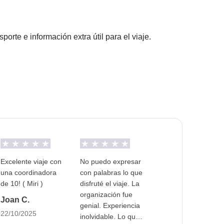
rte e información extra útil para el viaje.
pantes han acordado realizar, junto con la parte
nible para este viaje.
s pagadas con el fondo común: son realizadas por
ros) y se aplican sus condiciones; WeRoad no
ductor: ¡nunca tendremos que conducir!
ilidad alguna
Excelente viaje con
No puedo expresar
una coordinadora
con palabras lo que
de 10! ( Miri )
disfruté el viaje. La
organización fue
Joan C.
genial. Experiencia
22/10/2025
inolvidable. Lo que