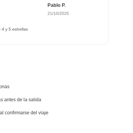
marcó la diferencia,
Pablo P.
sin duda, fue la
21/10/2025
coordinadora,
Miriam. De principio
a fin se ocupó de
4 y 5 estrellas
que todo saliera
perfecto.
sonas
s antes de la salida
l confirmarse del viaje