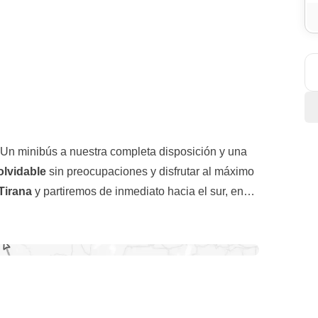
Un minibús a nuestra completa disposición y una
olvidable
sin preocupaciones y disfrutar al máximo
Tirana
y partiremos de inmediato hacia el sur, en
dad por la
UNESCO
, conocida como la
ciudad de
recido descanso en las
termas de Bënja
, cerca de
tarán al pasado. Pasearemos por sus calles
es
nos devolverán las energías para la última
e arriba vale todo el viaje! Pero no solo historia,
derá con su mezcla de cultura y modernidad. Tras
emos un increíble
rafting
en el
río Vjosa
, uno de los
ítico
Bunk'Art
, nos perderemos entre los
bares de
aguas turquesas y naturaleza virgen, nos sentiremos
 joven, dinámica y nos conquistará al instante! Este
raphic
.