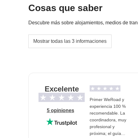
Cosas que saber
Propina al conductor
Fondo común del coordinador
Descubre más sobre alojamientos, medios de transpo
Las actividades y extras que todos los partici
La opción de habitación privada no está dispo
Mostrar todas las 3 informaciones
correspondiente del coordinador. Actividade
proveedores locales ajenos a WeRoad (terce
Viajaremos en monovolumen privado con con
interviene en su gestión ni asume responsab
Info sobre habitaciones privadas
Ver todos los detalles
Excelente
Primer WeRoad y
experiencia 100 %
5 opiniones
recomendable. La
coordinadora, muy
profesional y
próxima; el guía