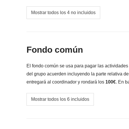
Incluido
: transporte privado con conductor, rafting 
comidas y bebidas donde no esté indicado
Fondo común
: guía local, gasolina, aparcamiento 
Mostrar todos los 4 no incluidos
No incluido
: comidas y bebidas no indicadas
todos los extra que quieras comprar y que co
Todo lo que no se menciona en la sección "Q
Fondo común
El fondo común se usa para pagar las actividade
del grupo acuerden incluyendo la parte relativa d
entregará al coordinador y rondará los
100€
. En b
variar y podría ser necesario incrementarlo, en cua
Guía local especializado a lo largo de toda la
Mostrar todos los 6 incluidos
Walking tour de Tirana con un guía local ex
Gasolina, peajes y aparcamiento