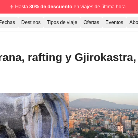
✈️ Hasta
30% de descuento
en viajes de última hora
Fechas
Destinos
Tipos de viaje
Ofertas
Eventos
Abo
ana, rafting y Gjirokastra,