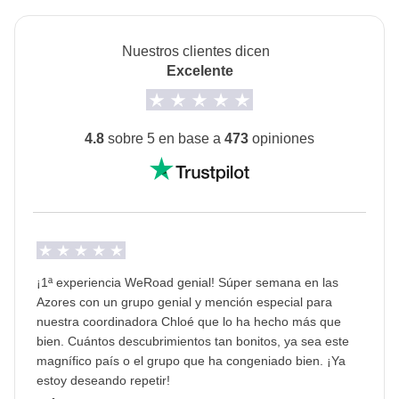
disponible para todos los turnos.
Nuestros clientes dicen
Transporte
Excelente
Alquiler de coches
Opción de no compartir habitación
4.8
sobre 5 en base a
473
opiniones
Ver detalles
Staff & Expertos
Nuestros coordinadores son seleccionados porque
son personas como tu, viajeros apasionados,
capaces de compartir el viaje como uno de tus
compañeros pero con la experiencia profesional de
¡1ª experiencia WeRoad genial! Súper semana en las
Azores con un grupo genial y mención especial para
tour leader para hacerte vivir la mejor experiencia de
nuestra coordinadora Chloé que lo ha hecho más que
viaje.
bien. Cuántos descubrimientos tan bonitos, ya sea este
magnífico país o el grupo que ha congeniado bien. ¡Ya
estoy deseando repetir!
Visados y Vacunas