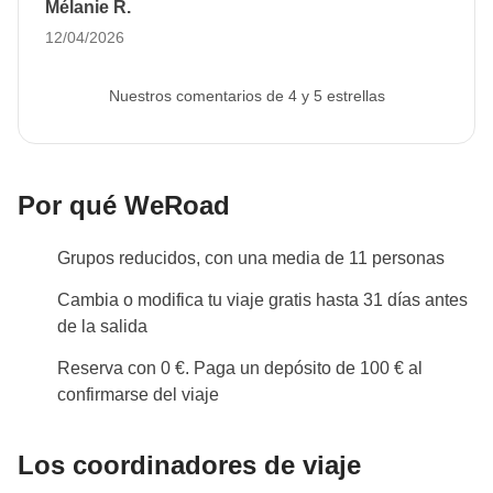
Mélanie R.
Antes de reservar, te recordamos consultar la
12/04/2026
web
MAEC
para obtener los documentos necesarios
y / o las vacunas obligatorias para ingresar al país. Si
Nuestros comentarios de 4 y 5 estrellas
lo necesitases, no dudes en ponerte en contacto con
nosotros.
Info sobre habitaciones privadas
Por qué WeRoad
Ver todos los detalles
Grupos reducidos, con una media de 11 personas
Cambia o modifica tu viaje gratis hasta 31 días antes
de la salida
Reserva con 0 €. Paga un depósito de 100 € al
confirmarse del viaje
Los coordinadores de viaje