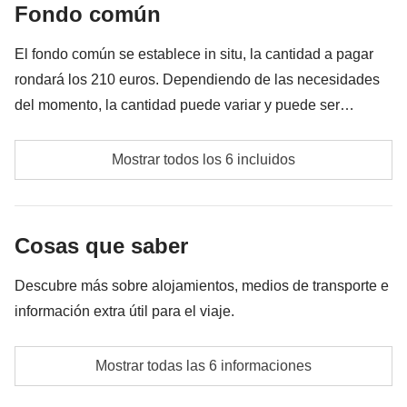
Fondo común
Todo lo que no se menciona en la sección "Qué está
incluido"
El fondo común se establece in situ, la cantidad a pagar
rondará los 210 euros. Dependiendo de las necesidades
del momento, la cantidad puede variar y puede ser
necesario implementarla. En cualquier caso, se devolverá
Gasolina
la diferencia de lo no utilizado.
Mostrar todos los 6 incluidos
Avistamiento de ballenas
Entradas no mencionadas en "el precio del viaje
Cosas que saber
incluye"
Descubre más sobre alojamientos, medios de transporte e
Fondo común del coordinador
información extra útil para el viaje.
Actividades, transportes y extras que todos los
Alojamiento
participantes y el coordinador acuerden realizar
Mostrar todas las 6 informaciones
Hostel, B&B, apartamento y un pequeño albergue
Propinas
La opción de no compartir habitación no está