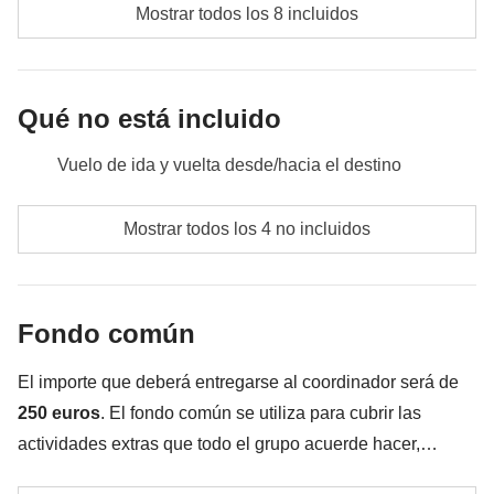
Mostrar todos los 8 incluidos
Qué no está incluido
Vuelo de ida y vuelta desde/hacia el destino
Comidas y bebidas no especificadas
Mostrar todos los 4 no incluidos
Todos los extras que quieras comprar y que consigas
meter en la mochila
Fondo común
Todo lo que no se menciona en la sección "Qué está
incluido"
El importe que deberá entregarse al coordinador será de
250 euros
. El fondo común se utiliza para cubrir las
actividades extras que todo el grupo acuerde hacer,
además de los servicios indicados anteriormente.