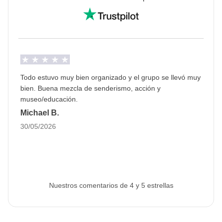
falta de agua en las centrales hidroeléctricas del país.
Info sobre habitaciones privadas
Ver todos los detalles
Todo estuvo muy bien organizado y el grupo se llevó muy
bien. Buena mezcla de senderismo, acción y
museo/educación.
Michael B.
30/05/2026
Nuestros comentarios de 4 y 5 estrellas