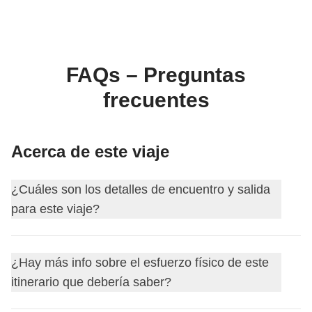
FAQs – Preguntas
frecuentes
Acerca de este viaje
¿Cuáles son los detalles de encuentro y salida
para este viaje?
Este viaje comienza en
Quito
. El primer día nos
¿Hay más info sobre el esfuerzo físico de este
encontramos a las
18:30
.
itinerario que debería saber?
Tu coordinador te añadirá al grupo de WhatsApp de tu