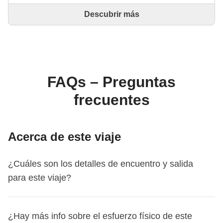
Descubrir más
Este es un viaje diseñado y realizado íntegramente
por un Coordinador experimentado de WeRoad. El
Coordinador se encarga de todo el viaje: desde la
definición del itinerario hasta la selección del
alojamiento y las experiencias in situ. A través de
WeRoad puedes reservar el viaje y gestionarlo en tu
FAQs – Preguntas
área personal, como cualquier otro WeRoad.
frecuentes
Acerca de este viaje
¿Cuáles son los detalles de encuentro y salida
para este viaje?
Este viaje comienza en
Kathmandú
. El primer día nos
¿Hay más info sobre el esfuerzo físico de este