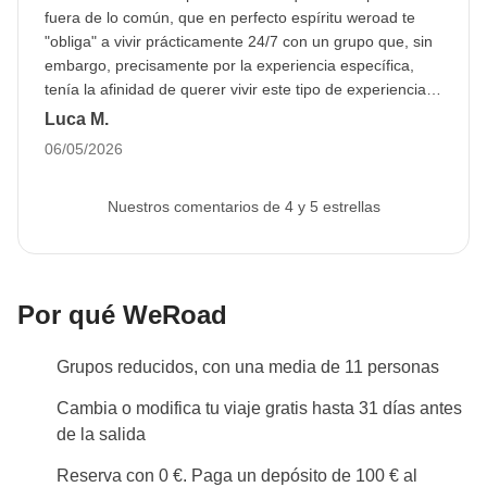
Katmandú en coche el día 13 en lugar del día 12.
fuera de lo común, que en perfecto espíritu weroad te
"obliga" a vivir prácticamente 24/7 con un grupo que, sin
En caso de mal tiempo tanto el día 2 como el día
embargo, precisamente por la experiencia específica,
12, se llegará a Katmandú en coche la mañana del
tenía la afinidad de querer vivir este tipo de experiencia
día 14.
poco común; la organización fue perfecta, incluso en la
Luca M.
desgracia debida al clima del penúltimo día, nuestra
06/05/2026
Info sobre habitaciones privadas
coordinadora junto con el coordinador sherpa se
Ver todos los detalles
aseguraron de resolver cualquier problema que se nos
Nuestros comentarios de 4 y 5 estrellas
presentara de la mejor manera posible
Por qué WeRoad
Grupos reducidos, con una media de 11 personas
Cambia o modifica tu viaje gratis hasta 31 días antes
de la salida
Reserva con 0 €. Paga un depósito de 100 € al