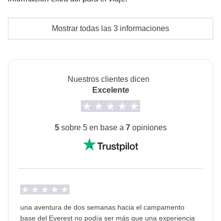
Fondo comun del coordinador
La habitación privada no está disponible para este
Mostrar todas las 3 informaciones
Las actividades y extras que todos los participantes
viaje. En las casas de huéspedes del recorrido de
hayan acordado hacer y la parte proporcional del
senderismo las habitaciones son múltiples; no se
coordinador
garantiza agua caliente ni baños privados.
Nuestros clientes dicen
Posibles cambios en el programa
Excelente
En caso de mal tiempo, por motivos de seguridad, los
tramos aéreos se sustituirán por traslados en coche,
por lo que el itinerario sufrirá los siguientes
5
sobre 5 en base a
7
opiniones
cambios:
En caso de mal tiempo el día 2, el trekking
comenzará el día 3 en lugar del día 2 y, en
consecuencia, el vuelo de regreso se programará
para el día 13 en lugar del día 12.
una aventura de dos semanas hacia el campamento
En caso de mal tiempo el día 12, se regresará a
base del Everest no podía ser más que una experiencia