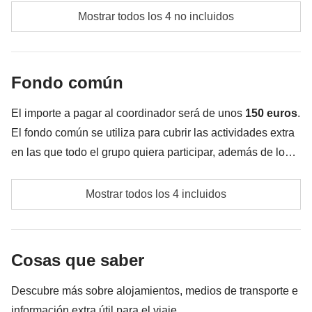
Comidas y bebidas no incluidas
Mostrar todos los 4 no incluidos
Todos los extras que quieras comprar y que te
quepan en la mochila
Fondo común
Todo lo que no se menciona en la sección "Qué
incluye"
El importe a pagar al coordinador será de unos
150 euros
.
El fondo común se utiliza para cubrir las actividades extra
en las que todo el grupo quiera participar, además de los
servicios aquí indicados; por eso el importe puede variar y
Propinas a todos los proveedores locales que nos
podría ser necesario aumentarla, en cualquier caso se
Mostrar todos los 4 incluidos
permitirán disfrutar al máximo de esta experiencia. A
devolverá la diferencia no utilizada.
diferencia de España, las propinas en Nepal forman
parte de su remuneración y creemos que es correcto
Cosas que saber
adaptarnos a la cultura local.
Descubre más sobre alojamientos, medios de transporte e
Posibles transportes en el área de Katmandú
información extra útil para el viaje.