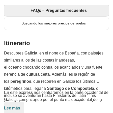
FAQs – Preguntas frecuentes
Buscando los mejores precios de vuelos
Itinerario
Descubres
Galicia
, en el norte de España, con paisajes
similares a los de las costas irlandesas,
el océano chocando contra los acantilados y una fuerte
herencia de
cultura celta
. Además, es la región de
los
peregrinos
, que recorren en Galicia los últimos
kilómetros para llegar a
Santiago de Compostela
, o
En este express nos centraremos en la parte occidental de
incluso se aventuran hasta Finisterre, del latín "finis
Galicia, comenzando por el punto más occidental de la
terrae", donde antiguamente se creía que terminaba el
región:
Cabo Touriñán
. Después, nos dirigiremos hacia
Lee más
mundo conocido. Nuestro viaje por Galicia comenzará