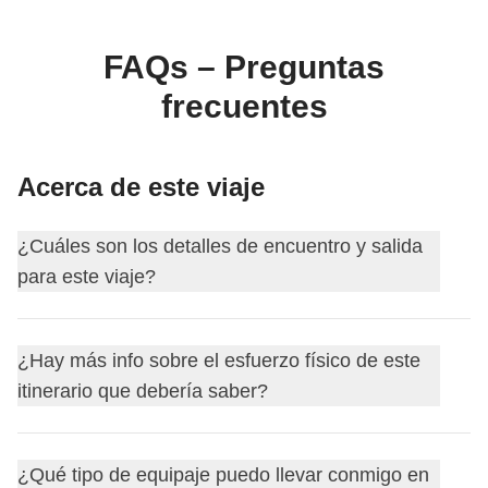
FAQs – Preguntas
frecuentes
Acerca de este viaje
¿Cuáles son los detalles de encuentro y salida
para este viaje?
Este viaje comienza en
A Coruña
. El primer día nos
¿Hay más info sobre el esfuerzo físico de este
encontramos a las
18:00
.
itinerario que debería saber?
Tu coordinador te añadirá al grupo de WhatsApp de tu
viaje unos 15 días antes de la salida.
Las excursiones son sencillas y no requieren de
Así podrás empezar a conocer a tus compañeros de viaje,
¿Qué tipo de equipaje puedo llevar conmigo en