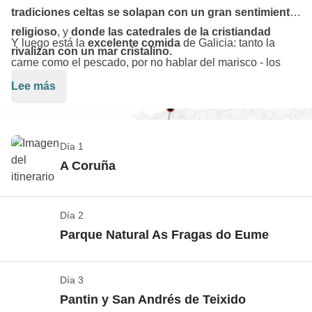
tradiciones celtas se solapan con un gran sentimiento
religioso
, y
donde las catedrales de la cristiandad
Y luego está la
excelente comida
de Galicia: tanto la
rivalizan con un mar cristalino.
carne como el pescado, por no hablar del marisco - los
percebes…
¡ay los percebes!
- nos hacen salivar sólo
Lee más
con pensar en ello.
Sigue siendo una
tierra auténtica
donde el océano choca
Día 1
contra los acantilados y chapotea en playas inmaculadas;
A Coruña
de valles encantados, cañones espectaculares y
tantos pueblos, cada uno más bello que el anterior
.
Check in
Día 2
En definitiva,
el lugar perfecto para escapar del calor
Ver el mapa
Parque Natural As Fragas do Eume
sofocante y dormir bien
- con manta -
después de unos
El transporte de ida a A Coruña no están incluidos en
días disfrutando de la naturaleza, las playas y la
el precio del viaje
, así podrás decidir desde dónde
gastronomía gallega
. ¿Te lo estás pensando?
Día 3
Empezamos caminando
salir, a que hora y la forma en la que prefieras llegar...
Pantin y San Andrés de Teixido
Ver el mapa