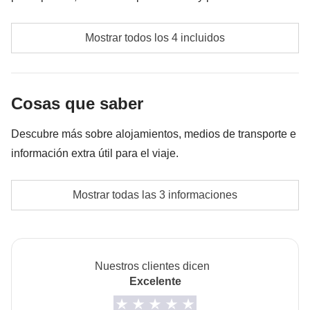
necesario implementarla posteriormente. En cualquier
Gasolina
caso, se devolverá la diferencia no utilizada.
Mostrar todos los 4 incluidos
Fondo común del coordinador
Eventuales transportes locales
Cosas que saber
Las actividades y extras que todos los participantes
Descubre más sobre alojamientos, medios de transporte e
hayan acordado en hacer y la parte que le
información extra útil para el viaje.
corresponda al coordinador.
Alojamientos
Mostrar todas las 3 informaciones
Hoteles/apartamentos. La opción de habitaciones
individuales no está disponible en todos los turnos.
Transporte
Nuestros clientes dicen
Coches alquilados
Excelente
Info sobre habitaciones privadas