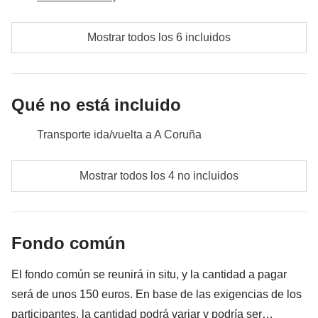
puesta de sol
¡justo donde antes se creía que se
acababa el mundo!
Mostrar todos los 6 incluidos
Coches de alquiler incluidos en el precio del viaje. Entradas,
gasolina y aparcamiento incluidos. Comidas y bebidas a cargo
de cada participante.
Qué no está incluido
Transporte ida/vuelta a A Coruña
comidas y bebidas donde no estén indicadas
Mostrar todos los 4 no incluidos
todos los extra que quieras comprar y consigas meter
en la mochila :)
Fondo común
Todo lo que no se menciona en la sección "Qué está
incluido"
El fondo común se reunirá in situ, y la cantidad a pagar
será de unos 150 euros. En base de las exigencias de los
participantes, la cantidad podrá variar y podría ser