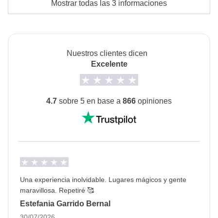
Mostrar todas las 3 informaciones
Hoteles o apartamentos locales.
La opción de
Habitación Privada
está disponible en
determinadas salidas.
Nuestros clientes dicen
Transportes
Excelente
Coches de alquiler y transporte público cuando sea
necesario.
4.7
sobre 5 en base a
866
opiniones
Info sobre habitaciones privadas
Ver todos los detalles
Una experiencia inolvidable. Lugares mágicos y gente
maravillosa. Repetiré 🥰
Estefania Garrido Bernal
30/07/2026