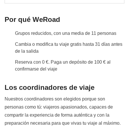
Para algunas noches, se puede prever una
habitación compartida con una cama matrimonial.
Por qué WeRoad
Dado que los elefantes se desplazan libremente por
una zona que abarca 3 o más parques, el parque
Grupos reducidos, con una media de 11 personas
nacional visitado podría variar según los movimientos
Cambia o modifica tu viaje gratis hasta 31 días antes
de los elefantes y las condiciones indicadas por los
de la salida
guardaparques locales. Los parques que podrían
Reserva con 0 €. Paga un depósito de 100 € al
visitarse, solo en caso de mayor probabilidad de
confirmarse del viaje
avistar elefantes, son: Minneriya National Park,
Kaudulla National Park y Hurulu Eco Park.
Los coordinadores de viaje
Info sobre habitaciones privadas
Nuestros coordinadores son elegidos porque son
Ver todos los detalles
personas como tú: viajeros apasionados, capaces de
compartir la experiencia de forma auténtica y con la
preparación necesaria para que vivas tu viaje al máximo.