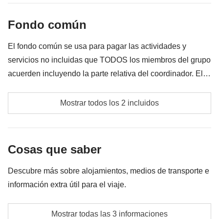
meter en la mochila
Fondo común
Todo lo que no se menciona en la sección "Qué está
incluido"
El fondo común se usa para pagar las actividades y
servicios no incluidas que TODOS los miembros del grupo
acuerden incluyendo la parte relativa del coordinador. El
importe del fondo común se entregará al coordinador y
Fondo común del coordinador
rondará los
300€
. En base a las exigencias del lugar, el
Mostrar todos los 2 incluidos
importe podrá variar y podría ser necesario incrementarlo,
Las actividades y extras que todos los participantes
en cualquier caso se devolverá el restante no utilizado.
han acordado realizar, junto con la parte
Cosas que saber
correspondiente del coordinador. Actividades
pagadas con el fondo común: son realizadas por
Descubre más sobre alojamientos, medios de transporte e
proveedores locales ajenos a WeRoad (terceros) y se
información extra útil para el viaje.
aplican sus condiciones; WeRoad no interviene en
su gestión ni asume responsabilidad alguna
Hotel en habitación doble o múltiple.
Mostrar todas las 3 informaciones