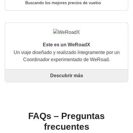
Buscando los mejores precios de vuelos
Este es un WeRoadX
Un viaje diseñado y realizado íntegramente por un
Coordinador experimentado de WeRoad.
Descubrir más
Este es un viaje diseñado y realizado íntegramente
por un Coordinador experimentado de WeRoad. El
Coordinador se encarga de todo el viaje: desde la
definición del itinerario hasta la selección del
alojamiento y las experiencias in situ. A través de
WeRoad puedes reservar el viaje y gestionarlo en tu
FAQs – Preguntas
área personal, como cualquier otro WeRoad.
frecuentes