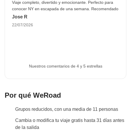
Viaje completo, divertido y emocionante. Perfecto para
N.B.: la misa góspel se celebra exclusivamente los domingos,
conocer NY en escapada de una semana. Recomendado
por lo que, dependiendo de las fechas, es posible que algunos
Jose R
turnos no consigan realizar la actividad.
22/07/2026
Nuestros comentarios de 4 y 5 estrellas
Por qué WeRoad
Grupos reducidos, con una media de 11 personas
Cambia o modifica tu viaje gratis hasta 31 días antes
de la salida