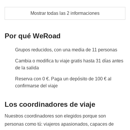
Entradas sitios arqueológicos Valle Sagrado
Habitaciones compartidas con baño privado y
Mostrar todas las 2 informaciones
Entradas sitios arqueológicos Cusco
alojamientos rurales durante el trek
Fondo común del coordinador
Info sobre habitaciones privadas
Por qué WeRoad
Ver todos los detalles
Las actividades y extras que todos los participantes
Grupos reducidos, con una media de 11 personas
han acordado realizar, junto con la parte
correspondiente del coordinador. Actividades
Cambia o modifica tu viaje gratis hasta 31 días antes
pagadas con el fondo común: son realizadas por
de la salida
proveedores locales ajenos a WeRoad (terceros) y se
Reserva con 0 €. Paga un depósito de 100 € al
aplican sus condiciones; WeRoad no interviene en
confirmarse del viaje
su gestión ni asume responsabilidad alguna
Los coordinadores de viaje
Nuestros coordinadores son elegidos porque son
personas como tú: viajeros apasionados, capaces de