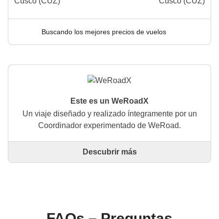
Cusco (CUZ)
Cusco (CUZ)
Buscando los mejores precios de vuelos
Este es un WeRoadX
Un viaje diseñado y realizado íntegramente por un
Coordinador experimentado de WeRoad.
Descubrir más
Este es un viaje diseñado y realizado íntegramente
por un Coordinador experimentado de WeRoad. El
Coordinador se encarga de todo el viaje: desde la
definición del itinerario hasta la selección del
alojamiento y las experiencias in situ. A través de
WeRoad puedes reservar el viaje y gestionarlo en tu
FAQs – Preguntas