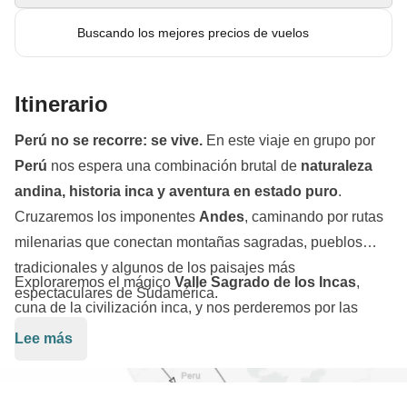
Buscando los mejores precios de vuelos
Itinerario
Perú no se recorre: se vive.
En este viaje en grupo por
Perú
nos espera una combinación brutal de
naturaleza
andina, historia inca y aventura en estado puro
.
Cruzaremos los imponentes
Andes
, caminando por rutas
milenarias que conectan montañas sagradas, pueblos
tradicionales y algunos de los paisajes más
Exploraremos el mágico
Valle Sagrado de los Incas
,
espectaculares de Sudamérica.
cuna de la civilización inca, y nos perderemos por las
calles empedradas de
Cusco
, antigua capital del Imperio.
Lee más
Entre templos, mercados y plazas llenas de historia, nos
aclimatamos a la altura mientras nos sumergimos en la