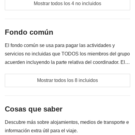
Comidas y bebidas donde no esté indicado
Mostrar todos los 4 no incluidos
Todos los extra que quieras comprar y que consigas
meter en la mochila
Fondo común
Todo lo que no se menciona en la sección "Qué está
incluido"
El fondo común se usa para pagar las actividades y
servicios no incluidas que TODOS los miembros del grupo
acuerden incluyendo la parte relativa del coordinador. El
importe del fondo común se entregará al coordinador y
Excursión a Valle Sagrado
rondará los 140€. En base a las exigencias del lugar, el
Mostrar todos los 8 incluidos
importe podrá variar y podría ser necesario incrementarlo,
Tour por Cusco
en cualquier caso se devolverá el restante no utilizado.
Guía privado a Machu Picchu
Cosas que saber
Autobús opcional de Aguas Calientes a Machu
Descubre más sobre alojamientos, medios de transporte e
Picchu
información extra útil para el viaje.