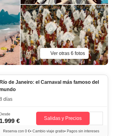
Ver otras 6 fotos
Río de Janeiro: el Carnaval más famoso del
mundo
8 días
Desde
Salidas y Precios
1.999 €
Reserva con 0 €
•
Cambio viaje gratis
•
Pagos sin intereses