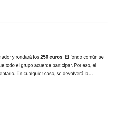
onsigas meter en la mochila :)
ué está incluido"
nador y rondará los
250 euros
. El fondo común se
que todo el grupo acuerde participar. Por eso, el
entarlo. En cualquier caso, se devolverá la
o incluido
de Río de Janeiro