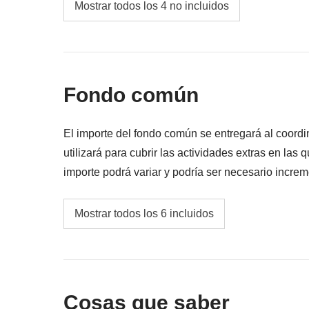
Mostrar todos los 4 no incluidos
Todos los extras que quieras comprar y que c
Todo lo que no se menciona en la sección "Q
Fondo común
El importe del fondo común se entregará al coordi
utilizará para cubrir las actividades extras en las 
importe podrá variar y podría ser necesario increm
diferencia no utilizada.
Excursión de día completo a Río con almuerz
Mostrar todos los 6 incluidos
Excursión en barco a Arraial do Cabo
Excursión a una de las favelas más grandes 
Cosas que saber
Fondo común del coordinador