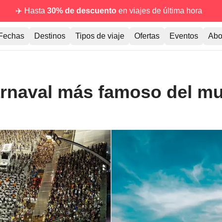
✈️ Hasta
30% de descuento
en viajes de última hora
Fechas
Destinos
Tipos de viaje
Ofertas
Eventos
Abo
Carnaval más famoso del m