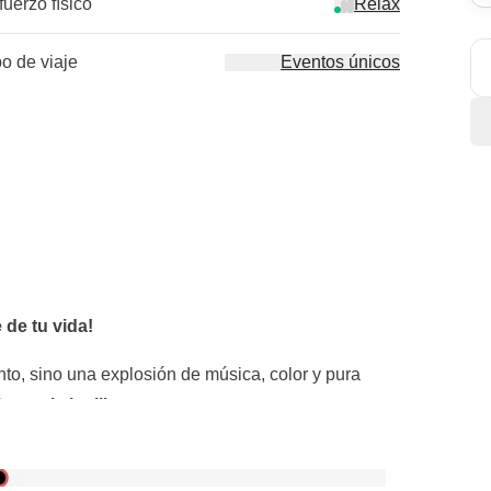
fuerzo físico
Relax
po de viaje
Eventos únicos
 de tu vida!
to, sino una explosión de música, color y pura
iesta al aire libre.
a, disfraces brillantes y carrozas
dromo
, el corazón palpitante del Carnaval más