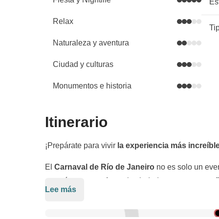
Es
Relax
Ti
Naturaleza y aventura
Ciudad y culturas
Monumentos e historia
Itinerario
¡Prepárate para vivir
la experiencia más increíble
El
Carnaval de Río de Janeiro
no es solo un even
energía que transforma la ciudad en una enorme
f
Lee más
Río nos recibirá con su ritmo enérgico,
entre samb
espectaculares
que desfilan en el mítico
Sambó