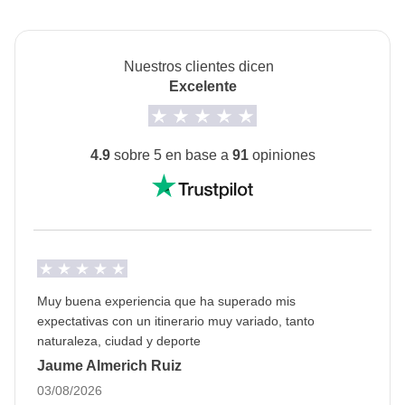
Habitación Privada no está disponible para todos los
Propinas para todos los proveedores de servicios
turnos.
locales que ayudarán a que nuestro viaje sea único.
Nuestros clientes dicen
Transporte
Excelente
Minivan privada con chofer y posible transporte
público.
4.9
sobre 5 en base a
91
opiniones
Info sobre habitaciones privadas
Ver todos los detalles
Muy buena experiencia que ha superado mis
expectativas con un itinerario muy variado, tanto
naturaleza, ciudad y deporte
Jaume Almerich Ruiz
03/08/2026