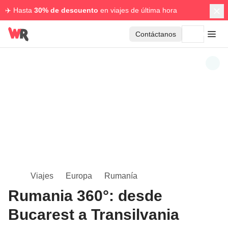
✈️ Hasta
30% de descuento
en viajes de última hora
Contáctanos
Viajes
Europa
Rumanía
Rumania 360°: desde
Bucarest a Transilvania