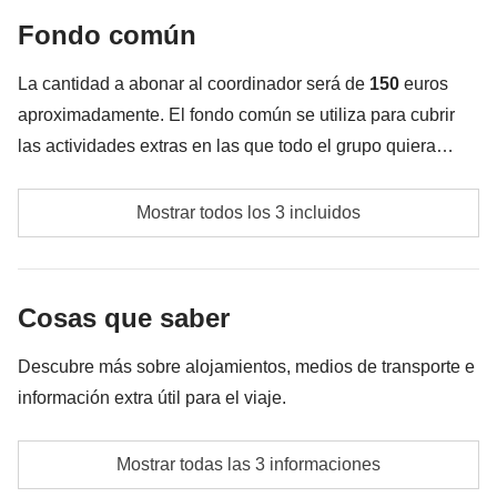
Fondo común
Todo lo que no se menciona en la sección "Qué está
incluido"
La cantidad a abonar al coordinador será de
150
euros
aproximadamente. El fondo común se utiliza para cubrir
las actividades extras en las que todo el grupo quiera
participar, además de los servicios indicados
Posibles actividades no detalladas en la sección de
anteriormente; por tal motivo el monto puede variar y
Mostrar todos los 3 incluidos
'incluido'
en el precio del viaje.
puede ser necesario implementarlo más, en todo caso se
devolverá la diferencia no utilizada.
Las actividades y extras que todos los participantes
Cosas que saber
han acordado realizar, junto con la parte
correspondiente del coordinador. Actividades
Descubre más sobre alojamientos, medios de transporte e
pagadas con el fondo común: son realizadas por
información extra útil para el viaje.
proveedores locales ajenos a WeRoad (terceros) y se
aplican sus condiciones; WeRoad no interviene en
Alojamiento
Mostrar todas las 3 informaciones
su gestión ni asume responsabilidad alguna
Hotel típico o casa de huéspedes. La opción de