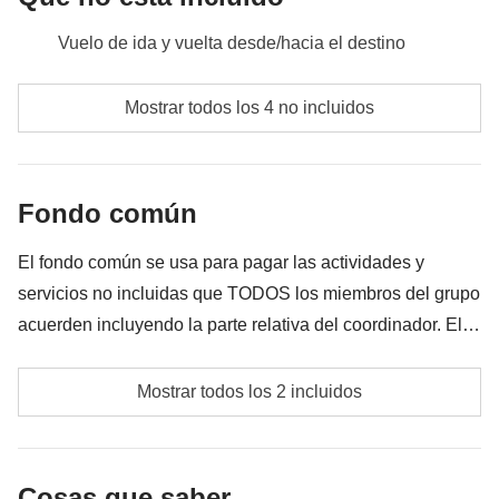
Vuelo de ida y vuelta desde/hacia el destino
Comidas y bebidas donde no esté indicado
Mostrar todos los 4 no incluidos
Todos los extra que quieras comprar y que consigas
meter en la mochila
Fondo común
Todo lo que no se menciona en la sección "Qué está
incluido"
El fondo común se usa para pagar las actividades y
servicios no incluidas que TODOS los miembros del grupo
acuerden incluyendo la parte relativa del coordinador. El
importe del fondo común se entregará al coordinador y
Fondo común del coordinador
rondará los 50€. En base a las exigencias del lugar, el
Mostrar todos los 2 incluidos
importe podrá variar y podría ser necesario incrementarlo,
Las actividades y extras que todos los participantes
en cualquier caso se devolverá el restante no utilizado.
han acordado realizar, junto con la parte
Cosas que saber
correspondiente del coordinador. Actividades