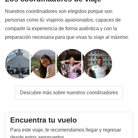
La tipología del alojamiento puede variar en función
Nuestros coordinadores son elegidos porque son
de la época del año y de la disponibilidad real en el
personas como tú: viajeros apasionados, capaces de
destino.
compartir la experiencia de forma auténtica y con la
Todos los alojamientos serán seleccionados con
preparación necesaria para que vivas tu viaje al máximo.
cuidado para garantizar un entorno acogedor, seguro
y coherente con el espíritu del viaje. Con este texto,
consideramos que el participante ha sido
debidamente informado sobre las posibles
configuraciones del alojamiento.
Info sobre habitaciones privadas
Ver todos los detalles
Descubre más sobre nuestros coordinadores
Encuentra tu vuelo
Para este viaje, te recomendamos llegar y regresar
desde estos aeropuertos.