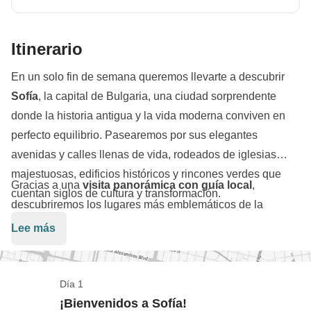
Itinerario
En un solo fin de semana queremos llevarte a descubrir
Sofía
, la capital de Bulgaria, una ciudad sorprendente
donde la historia antigua y la vida moderna conviven en
perfecto equilibrio. Pasearemos por sus elegantes
avenidas y calles llenas de vida, rodeados de iglesias
majestuosas, edificios históricos y rincones verdes que
Gracias a una
visita panorámica con guía local
,
cuentan siglos de cultura y transformación.
descubriremos los lugares más emblemáticos de la
ciudad: desde la imponente
Catedral de Aleksandr
Lee más
Nevski
, símbolo de Sofía, hasta la
Iglesia de Santa Sofía
,
el
Teatro Nacional Ivan Vazov
y la sugerente
Rotonda
de San Jorge
, uno de los edificios más antiguos de la
Día 1
capital. Sofía es una ciudad llena de capas, donde los
¡Bienvenidos a Sofía!