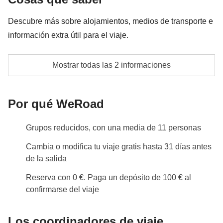
pagadas con el fondo común: son realizadas por
Descubre más sobre alojamientos, medios de transporte e
proveedores locales ajenos a WeRoad (terceros) y se
información extra útil para el viaje.
aplican sus condiciones; WeRoad no interviene en
su gestión ni asume responsabilidad alguna
Para garantizar la mejor experiencia posible, los
Mostrar todas las 2 informaciones
alojamientos seleccionados para este viaje pueden
incluir hoteles, apartamentos u hostales, elegidos
Por qué WeRoad
según la disponibilidad, la ubicación y el nivel de
confort ofrecido.
Grupos reducidos, con una media de 11 personas
Las habitaciones podrán ser dobles, triples, múltiples
o compartidas mixtas, y las camas disponibles
Cambia o modifica tu viaje gratis hasta 31 días antes
podrán variar entre camas individuales, camas
de la salida
dobles tipo francés (más pequeñas que una cama
Reserva con 0 €. Paga un depósito de 100 € al
matrimonial estándar), camas dobles estándar o
confirmarse del viaje
literas. Los baños podrán ser privados o compartidos,
dependiendo del alojamiento asignado.
Los coordinadores de viaje