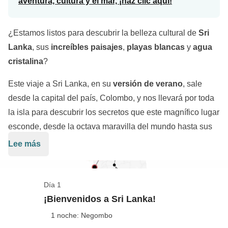
aventura, cultura y el mar, ¡haz clic aquí!
¿Estamos listos para descubrir la belleza cultural de
Sri
Lanka
, sus
increíbles paisajes
,
playas blancas
y
agua
cristalina
?
Este viaje a Sri Lanka, en su
versión de verano
, sale
desde la capital del país, Colombo, y nos llevará por toda
la isla para descubrir los secretos que este magnífico lugar
esconde, desde la octava maravilla del mundo hasta sus
maravillosas playas. Atravesaremos
Galle
,
Ella
, el
Lee más
Udawalawe National Park
,
Nuwara Eliya
para visitar los
Un viaje inolvidable por la
"lágrima de la India"
que te
preciosos yacimientos arqueológicos de
Polonnaruwa
,
permitirá descubrir todo lo que el país tiene que ofrecerte
Dambulla
y
Sigiriya
para luego terminar relajándonos
Día 1
en muchos sentidos: desde su deliciosa cocina hasta sus
bajo el sol en los alrededores de
Trincomalee
.
¡Bienvenidos a Sri Lanka!
conmovedoras tradiciones religiosas. Será un viaje tan
1 noche: Negombo
único que querremos captar cada momento con nuestra