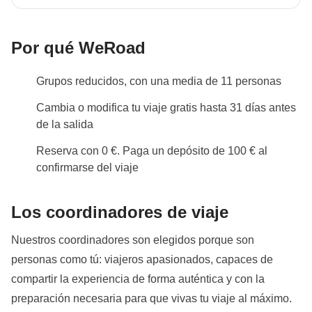
Negombo está a 30 minutos en taxi de Colombo, la
aplican sus condiciones; WeRoad no interviene en
capital, por lo que tendrás que comprar vuelos
su gestión ni asume responsabilidad alguna
internacionales de ida y vuelta a esta ciudad. En el
Por qué WeRoad
grupo de Whatsapp (crado aprox. unos 15 días antes
del inicio del viaje) puedes organizarte para compartir
Grupos reducidos, con una media de 11 personas
un taxi en función de tu hora de llegada con el resto
Cambia o modifica tu viaje gratis hasta 31 días antes
del grupo.
de la salida
Cambios en programa
Reserva con 0 €. Paga un depósito de 100 € al
Para los grupos con salida en el mes de agosto, la
confirmarse del viaje
estancia en Trincomalee de los días 9 y 10 podría
programarse en Pasikudah en función de la
Los coordinadores de viaje
disponibilidad.
Nuestros coordinadores son elegidos porque son
Acompañantes
personas como tú: viajeros apasionados, capaces de
En algunas salidas, es posible que una persona local
compartir la experiencia de forma auténtica y con la
adicional al chofer del transfer acompañe al grupo, no
preparación necesaria para que vivas tu viaje al máximo.
siendo su función la de guía de viaje.