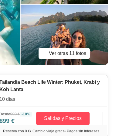
Ver otras 11 fotos
Tailandia Beach Life Winter: Phuket, Krabi y
Koh Lanta
10 días
Desde
999 €
-10%
Salidas y Precios
899 €
Reserva con 0 €
•
Cambio viaje gratis
•
Pagos sin intereses