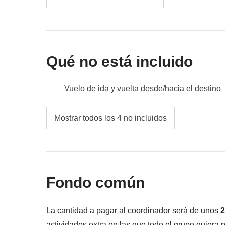
Qué no está incluido
Vuelo de ida y vuelta desde/hacia el destino
Comidas y bebidas donde no se indique
Mostrar todos los 4 no incluidos
Todos los extras que querrás comprar y que p
Todo lo que no se menciona en la sección "Q
Fondo común
La cantidad a pagar al coordinador será de unos
2
actividades extra en las que todo el grupo quiera