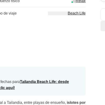
fuerzo físico
Relax
po de viaje
Beach Life
 fechas para
Tailandia Beach Life: desde
ic aquí!
al a Tailandia, entre playas de ensueño,
islotes por