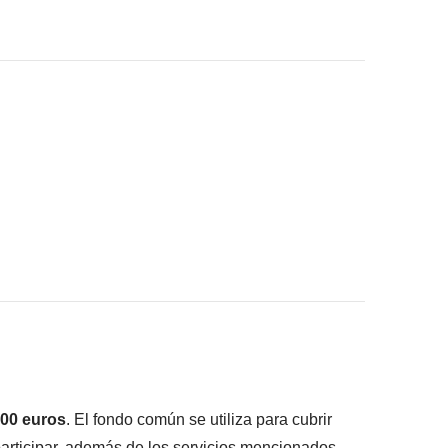
uedas guardar en tu mochila :)
ué está incluido"
00 euros
. El fondo común se utiliza para cubrir
 participar, además de los servicios mencionados