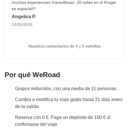
muchas experiencias maravillosas. ¡El safari en el Kruger
de validez residual desde el día de regreso a
es espacial!!!
España.
De esta forma podremos continuar con la
Angelica P.
reserva de todos los servicios de viaje.
Si no se
14/05/2026
proporciona o el pasaporte no es válido, no
podemos confirmar tu participación en el viaje.
La
imagen se puede subir al área personal tras la
Nuestros comentarios de 4 y 5 estrellas
reserva.
Info sobre habitaciones privadas
Ver todos los detalles
Por qué WeRoad
Grupos reducidos, con una media de 11 personas
Cambia o modifica tu viaje gratis hasta 31 días antes
de la salida
Reserva con 0 €. Paga un depósito de 100 € al
confirmarse del viaje