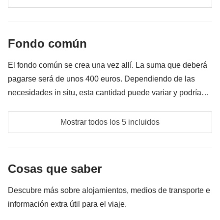
Todos los extras que querrás comprar y que consigas
meter en la mochila :)
Fondo común
Todo lo que no se menciona en la sección "Qué está
incluido"
El fondo común se crea una vez allí. La suma que deberá
pagarse será de unos 400 euros. Dependiendo de las
necesidades in situ, esta cantidad puede variar y podría
tener que aumentarse. En cualquier caso se devolverá la
Las actividades y extras que todos los participantes
diferencia no utilizada.
Mostrar todos los 5 incluidos
han acordado realizar, junto con la parte
correspondiente del coordinador. Actividades
pagadas con el fondo común: son realizadas por
Cosas que saber
proveedores locales ajenos a WeRoad (terceros) y se
aplican sus condiciones; WeRoad no interviene en
Descubre más sobre alojamientos, medios de transporte e
su gestión ni asume responsabilidad alguna
información extra útil para el viaje.