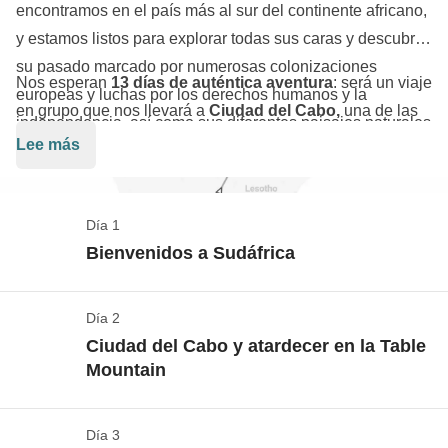
encontramos en el país más al sur del continente africano,
y estamos listos para explorar todas sus caras y descubrir
su pasado marcado por numerosas colonizaciones
Nos esperan
13 días de auténtica aventura
: será un viaje
europeas y luchas por los derechos humanos y la
en grupo que nos llevará a
Ciudad del Cabo,
una de las
independencia, así como sus diferentes paisajes naturales
capitales del país (ah, ¿que no sabías que tiene más de
Lee más
de ensueño.
una?) hasta Johannesburgo, costeando primero el
océano Índico
y luego el
Atlántico
, pasando por el
cabo
de Buena Esperanza, Plettenberg Bay y Port Elizabeth
.
Día 1
Nos zambullimos en el
crisol de culturas
que conforman
Bienvenidos a Sudáfrica
este país y luego nos adentramos en la naturaleza más
primitiva, contemplando con nuestros propios ojos el ciclo
Día 2
Check in en Ciudad del Cabo
de la vida y el ritmo de la sabana en el
Kruger National
Ciudad del Cabo y atardecer en la Table
Ver el mapa
Park
, donde deleitaremos a nuestros ojos con un safari en
Mountain
jeep
para intentar observar los
cinco grandes de África
.
Los vuelos desde/hasta España no están incluidos
Un
retorno a los orígenes
: ¿volveremos siendo los
en la tarifa, así podrás decidir desde qué aeropuerto
Día 3
Robben Island
mismos? No estamos tan seguros.