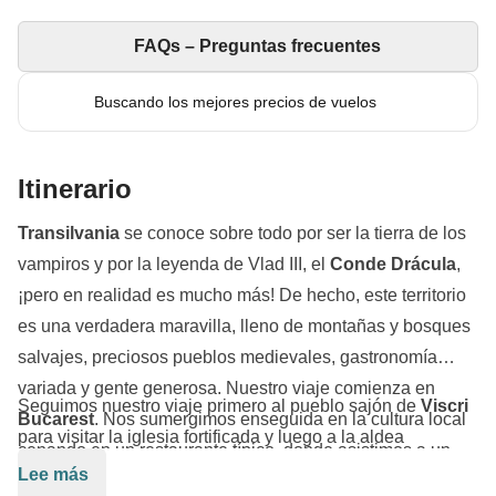
FAQs – Preguntas frecuentes
Buscando los mejores precios de vuelos
Itinerario
Transilvania
se conoce sobre todo por ser la tierra de los
vampiros y por la leyenda de Vlad III, el
Conde Drácula
,
¡pero en realidad es mucho más! De hecho, este territorio
es una verdadera maravilla, lleno de montañas y bosques
salvajes, preciosos pueblos medievales, gastronomía
variada y gente generosa. Nuestro viaje comienza en
Seguimos nuestro viaje primero al pueblo sajón de
Viscri
Bucarest
. Nos sumergimos enseguida en la cultura local
para visitar la iglesia fortificada y luego a la aldea
cenando en un restaurante típico, donde asistimos a un
medieval de
Sighișoara,
patrimonio de la UNESCO, con
Lee más
verdadero espectáculo de folclore rumano. Al día siguiente