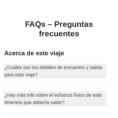
Coordinador se encarga de todo el viaje: desde la
definición del itinerario hasta la selección del
alojamiento y las experiencias in situ. A través de
WeRoad puedes reservar el viaje y gestionarlo en tu
FAQs – Preguntas
área personal, como cualquier otro WeRoad.
frecuentes
Acerca de este viaje
¿Cuáles son los detalles de encuentro y salida
para este viaje?
Este viaje comienza en
Bucarest
. El primer día nos
¿Hay más info sobre el esfuerzo físico de este
encontramos a las
17:00
.
itinerario que debería saber?
Tu coordinador te añadirá al grupo de WhatsApp de tu
viaje unos 15 días antes de la salida.