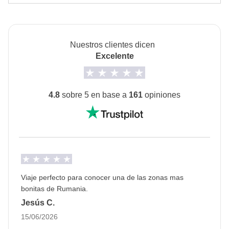
La opción "no-sharing room" está disponible en todos
aplican sus condiciones; WeRoad no interviene en
lleva al punto más alto, el Lago Balea (Lacul Balea), siempre y
los turnos.
cuando el clima lo permita.
su gestión ni asume responsabilidad alguna
Info sobre habitaciones privadas
Nuestros clientes dicen
Ver todos los detalles
Excelente
4.8
sobre 5 en base a
161
opiniones
Viaje perfecto para conocer una de las zonas mas
bonitas de Rumania.
Jesús C.
15/06/2026