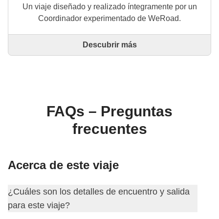
Un viaje diseñado y realizado íntegramente por un
Coordinador experimentado de WeRoad.
Descubrir más
Este es un viaje diseñado y realizado íntegramente
por un Coordinador experimentado de WeRoad. El
Coordinador se encarga de todo el viaje: desde la
definición del itinerario hasta la selección del
alojamiento y las experiencias in situ. A través de
WeRoad puedes reservar el viaje y gestionarlo en tu
FAQs – Preguntas
área personal, como cualquier otro WeRoad.
frecuentes
Acerca de este viaje
¿Cuáles son los detalles de encuentro y salida
para este viaje?