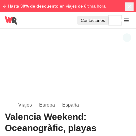
✈️ Hasta
30% de descuento
en viajes de última hora
Contáctanos
Viajes
Europa
España
Valencia Weekend:
Oceanogràfic, playas