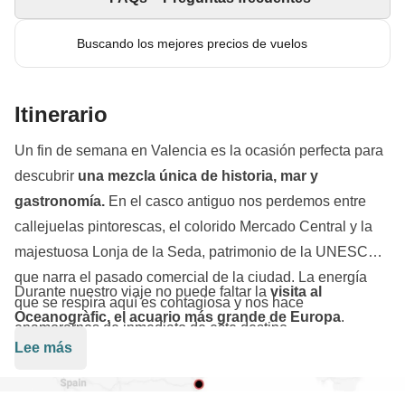
Buscando los mejores precios de vuelos
Itinerario
Un fin de semana en Valencia es la ocasión perfecta para
descubrir
una mezcla única de historia, mar y
gastronomía.
En el casco antiguo nos perdemos entre
callejuelas pintorescas, el colorido Mercado Central y la
majestuosa Lonja de la Seda, patrimonio de la UNESCO
que narra el pasado comercial de la ciudad. La energía
Durante nuestro viaje no puede faltar la
visita al
que se respira aquí es contagiosa y nos hace
Oceanogràfic, el acuario más grande de Europa
.
enamorarnos de inmediato de este destino.
Pasear por los túneles submarinos rodeados de tiburones
Lee más
y delfines es una experiencia increíble, amplificada por la
arquitectura futurista de Calatrava que caracteriza a la