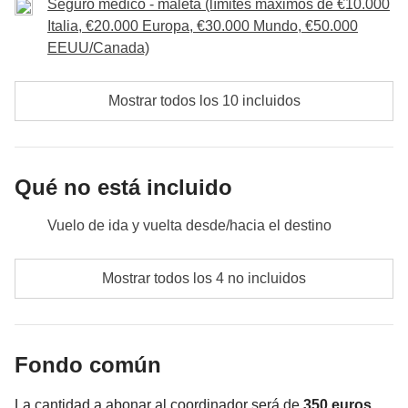
No incluido:
comidas y bebidas.
Seguro médico - maleta (límites máximos de €10.000
Italia, €20.000 Europa, €30.000 Mundo, €50.000
EEUU/Canada)
Mostrar todos los 10 incluidos
Qué no está incluido
Vuelo de ida y vuelta desde/hacia el destino
comidas y bebidas donde no estén indicadas
Mostrar todos los 4 no incluidos
todos los extras que quieras comprar y poder meter
en tu mochila :)
Fondo común
Todo lo que no se menciona en la sección "Qué está
incluido"
La cantidad a abonar al coordinador será de
350 euros