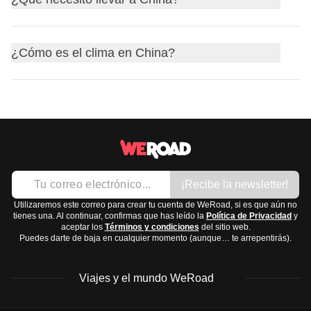
puede ser más lento y no siempre seguro.
Adiós: 再见 (Zàijiàn)
taoísmo y el confucianismo
. Aunque muchas personas
cargar tus dispositivos sin problemas.
¿Cuánto cuesta?: 多少钱？(Duōshǎo qián?)
no practican ninguna religión debido a la promoción del
Para viajar a
China
, es importante que lleves en tu
Estas palabras te ayudarán a desenvolverte mejor en
ateísmo por parte del gobierno, estas tradiciones
¿Cómo es el clima en China?
mochila
una variedad de artículos para estar preparado
tiendas, restaurantes y lugares turísticos.
culturales siguen muy presentes. Entre las festividades
para diferentes situaciones. Aquí tienes una guía de lo que
destacadas se encuentran el Año Nuevo Chino, el Festival
El
clima en China
varía mucho dependiendo de la región
podrías necesitar:
de los Faroles y el Festival del Medio Otoño.
debido a su gran tamaño. Aquí te dejo un resumen:
Ropa:
Norte
(Beijing, Harbin): inviernos muy fríos y secos,
Camisetas de manga corta y larga
veranos calurosos. Mejor visitar en primavera y otoño.
Pantalones cómodos
¡Recibe la newsletter!
Sur
(Guangzhou, Hong Kong): clima subtropical,
Ropa interior y calcetines
caliente y húmedo todo el año, con lluvias en verano.
Utilizaremos este correo para crear tu cuenta de WeRoad, si es que aún no
Chaqueta ligera o cortavientos
tienes una. Al continuar, confirmas que has leído la
Política de Privacidad
y
Primavera y otoño son ideales.
aceptar los
Términos y condiciones
del sitio web.
Bufanda y guantes si viajas en invierno
Puedes darte de baja en cualquier momento (aunque… te arrepentirás).
Oeste
(Tíbet, Xinjiang): clima seco, con inviernos fríos
Calzado:
y veranos cálidos. Lo mejor es ir en primavera o otoño.
Zapatillas cómodas para caminar
Viajes y el mundo WeRoad
Este
(Shanghái, Hangzhou): inviernos suaves y
Sandalias o chanclas
veranos calurosos y húmedos. Primavera y otoño son
Botas impermeables si vas en temporada de lluvias