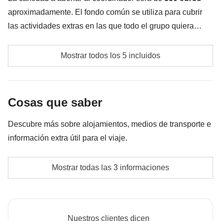
aproximadamente. El fondo común se utiliza para cubrir
las actividades extras en las que todo el grupo quiera
participar, además de los servicios indicados
Transporte local.
anteriormente; por tal motivo el monto puede variar y
Mostrar todos los 5 incluidos
puede ser necesario implementarlo más, en todo caso se
Fee de ingreso a la montaña Tianmen y a la
devolverá la diferencia no utilizada.
'Heaven's gate'
Cosas que saber
Guías locales opcionales no mencionados en las
inclusiones del paquete
Descubre más sobre alojamientos, medios de transporte e
información extra útil para el viaje.
Fondo común del coordinador.
Alojamiento
Las actividades y extras que todos los participantes
Mostrar todas las 3 informaciones
Hoteles y hostales.
han acordado realizar, junto con la parte
La opción de no compartir habitación no está
correspondiente del coordinador. Actividades
disponible para todos los turnos.
pagadas con el fondo común: son realizadas por
Nuestros clientes dicen