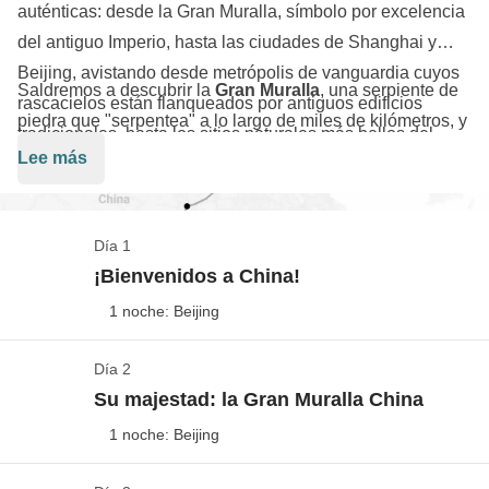
auténticas: desde la Gran Muralla, símbolo por excelencia
del antiguo Imperio, hasta las ciudades de Shanghai y
Beijing, avistando desde metrópolis de vanguardia cuyos
Saldremos a descubrir la
Gran Muralla
, una serpiente de
rascacielos están flanqueados por antiguos edificios
piedra que "serpentea" a lo largo de miles de kilómetros, y
tradicionales, hasta los sitios naturales más bellos del
nos sentiremos unos auténticos exploradores. Visitaremos
Lee más
país.
las
montañas de Zhangjiajie
, las
que inspiraron la
película Avatar:
aquí caminaremos entre agujas de roca
que parecen salidas de un sueño, suspendidas entre el
Día 1
cielo y la tierra. Pero China es mucho más:
en Chengdu
,
¡Bienvenidos a China!
en plena naturaleza, conoceremos a los simpáticos
1 noche: Beijing
pandas gigantes
, criaturas adorables y un poco
perezosas que viven en reservas naturales, y luego
Día 2
Check-in: ¡Nuestra aventura comienza en Beijing!
visitaremos
pueblos tradicionales como Furong
, donde
Su majestad: la Gran Muralla China
Ver el mapa
el tiempo parece haberse detenido. y podremos
1 noche: Beijing
Los vuelos aéreos hacia/desde España no están
sumergirnos en la vida cotidiana de los agricultores
incluidos en el paquete, por lo que podrás decidir
chinos. Una parada para ver el inmenso Ejército de