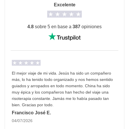
proveedores locales ajenos a WeRoad (terceros) y se
Transporte
Excelente
aplican sus condiciones; WeRoad no interviene en
Minivan privado con conductor, trenes locales y vuelo
su gestión ni asume responsabilidad alguna
nacional regular.
Furgoneta privada con conductor y guía local durante
4.8
sobre 5 en base a
387
opiniones
las actividades incluidas: máximo 2 horas de
trayecto.
Respecto a los trayectos en tren, éstos corresponden
a mínimo 1 hora y máximo 4 horas de viaje
apróximadamente. Trayectos en tren:
El mejor viaje de mi vida. Jesús ha sido un compañero
1.Beijing - Pingyao
más, lo ha tenido todo organizado y nos hemos sentido
2.Pingyao- Xi An
guiados y arropados en todo momento. China ha sido
3.Xi’an-Chengdu
muy épica y los compañeros han hecho del viaje una
4.Chengdu-Chongqing
risoterapia constante. Jamás me lo había pasado tan
bien. Gracias por todo.
5:Chongqing -Zhangjiajie
Francisco José E.
Info sobre habitaciones privadas
04/07/2026
Ver todos los detalles