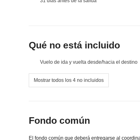
31 días antes de la salida
Fondo común:
gasolina y posibles actividades
No incluido:
comidas y bebidas
Transporte:
En total aproximadamente 4 horas de t
Qué no está incluido
Vuelo de ida y vuelta desde/hacia el destino
Comidas y bebidas no especificadas
Mostrar todos los 4 no incluidos
Todos los extras que quieras comprar y que 
Todo lo que no se menciona en la sección "Q
Fondo común
El fondo común que deberá entregarse al coordin