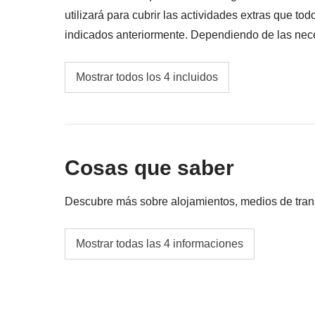
utilizará para cubrir las actividades extras que to
indicados anteriormente. Dependiendo de las ne
tener que aumentarse. En cualquier caso se devolve
Transportes locales
Mostrar todos los 4 incluidos
Gasolina
Fondo común del coordinador
Cosas que saber
Las actividades y extras que todos los partici
correspondiente del coordinador. Actividade
Descubre más sobre alojamientos, medios de transpo
proveedores locales ajenos a WeRoad (terce
interviene en su gestión ni asume responsab
Alojamientos
Mostrar todas las 4 informaciones
Hostales, hoteles nórdicos, apartamentos y c
Durante las pernoctaciones de los días 3 y 4,
en habitación privada en todas las salidas.