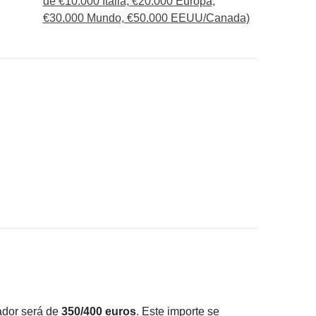
de €10.000 Italia, €20.000 Europa,
€30.000 Mundo, €50.000 EEUU/Canada)
rayecto
consigas meter en la mochila
ué está incluido"
ador será de
350/400 euros
. Este importe se