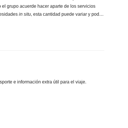
do el grupo acuerde hacer aparte de los servicios
cesidades
in situ
, esta cantidad puede variar y podría
rá la diferencia no utilizada.
pantes han acordado realizar, junto con la parte
s pagadas con el fondo común: son realizadas por
rte e información extra útil para el viaje.
ros) y se aplican sus condiciones; WeRoad no
ilidad alguna
asas típicas de pescadores (
rorbus
).
 no es posible asegurar la posibilidad de pernoctar