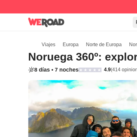
Viajes
Europa
Norte de Europa
No
Noruega 360º: explor
8 días •
7 noches
4.9
(414 opinio