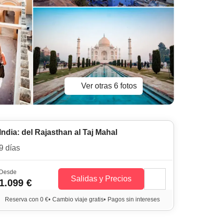
Ver otras 6 fotos
India: del Rajasthan al Taj Mahal
9 días
Desde
Salidas y Precios
1.099 €
Reserva con 0 €
•
Cambio viaje gratis
•
Pagos sin intereses