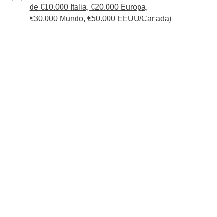
de €10.000 Italia, €20.000 Europa,
 en inglés para las visitas a Jodhpur y clase de
€30.000 Mundo, €50.000 EEUU/Canada)
onsigas meter en la mochila
ué está incluido"