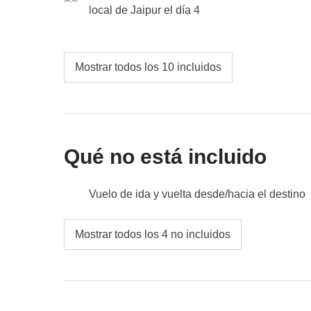
local de Jaipur el día 4
Incluido:
minibús con conductor, tour con guía local
cocina con cena
Fondo común:
entradas
No incluido:
comidas y bebidas
Mostrar todos los 10 incluidos
Qué no está incluido
Vuelo de ida y vuelta desde/hacia el destino
Comidas y bebidas no especificadas
Mostrar todos los 4 no incluidos
Todos los extra que quieras comprar y que c
Todo lo que no se menciona en la sección "Q