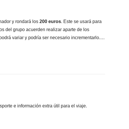
nador y rondará los
200
euros
. Este se usará para
os del grupo acuerden realizar aparte de los
 podrá variar y podría ser necesario incrementarlo.
lizada.
rio (incluidos 6 lugares declarados patrimonio de la
cios locales que ayudarán a que nuestro viaje sea
a porque, a diferencia de las costumbres españolas,
ario y, como viajeros responsables que somos,
cios que recibimos ajustándonos a las costumbres
rte e información extra útil para el viaje.
es acuerden realizar y la parte relativa al
 están sujetos a disponibilidad.