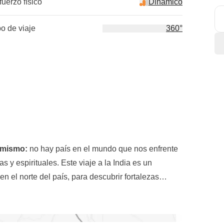
fuerzo físico
Dinámico
po de viaje
360°
o mismo:
no hay país en el mundo que nos enfrente
s y espirituales. Este viaje a la India es un
 en el norte del país, para descubrir fortalezas
s rebosantes de color. Estamos en la
tierra de los
poblada capital, un fuerte primer impacto con la
eyendas y tradiciones milenarias: viajaremos de
umbrarnos al tráfico y a los continuos pitidos, y
s de la paz del lago Pushkar al bullicioso caos de