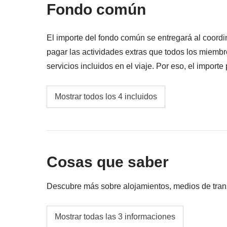
Fondo común
El importe del fondo común se entregará al coordi
pagar las actividades extras que todos los miembr
servicios incluidos en el viaje. Por eso, el importe
En cualquier caso se devolverá la diferencia no uti
Entradas a los lugares incluidos en el itinera
Mostrar todos los 4 incluidos
humanidad por la Unesco)
Propinas para todos los proveedores de servi
único. En este país, todo el mundo las esper
la propina es una parte importante de su sal
Cosas que saber
creemos que debemos recompensar los servi
y cultura locales.
Descubre más sobre alojamientos, medios de transpo
Actividades y extras que todos los participant
Alojamientos
Mostrar todas las 3 informaciones
coordinador
Hoteles y
havelis
tradicionales (guest houses)