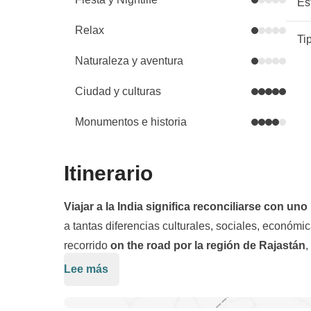
Es
Relax
Ti
Naturaleza y aventura
Ciudad y culturas
Monumentos e historia
Itinerario
Viajar a la India significa reconciliarse con un
a tantas diferencias culturales, sociales, económica
recorrido
on the road por la región de
Rajastán
,
excavadas en la roca, templos antiguos y ciudade
Lee más
Comenzamos en
Nueva Delhi
, la ruidosa y super
maharajás
, un vasto territorio rico en antiguas l
cultura india. Tendremos el tiempo justo para acost
Nueva Delhi a la ciudad azul de Jodhpur, pasaremo