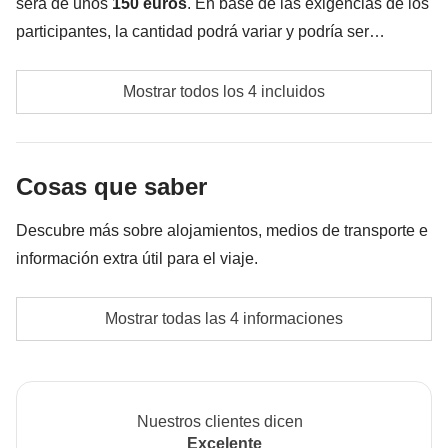
será de unos
150 euros
. En base de las exigencias de los
participantes, la cantidad podrá variar y podría ser
necesario implementarla posteriormente. En cualquier
Transportes locales
caso, se devolverá la diferencia no utilizada.
Mostrar todos los 4 incluidos
Excrusión en el Delta Mekong
Fondo común del coordinador
Cosas que saber
Las actividades y extras que todos los participantes
Descubre más sobre alojamientos, medios de transporte e
han acordado realizar, junto con la parte
información extra útil para el viaje.
correspondiente del coordinador. Actividades
pagadas con el fondo común: son realizadas por
Transportes
Mostrar todas las 4 informaciones
proveedores locales ajenos a WeRoad (terceros) y se
Furgoneta privada con chófer, autobuses locales,
aplican sus condiciones; WeRoad no interviene en
trenes, vuelos de línea internos y barcos para
su gestión ni asume responsabilidad alguna
descubrir los paraísos terrestres de Vietnam.
Nuestros clientes dicen
Alojamientos
Excelente