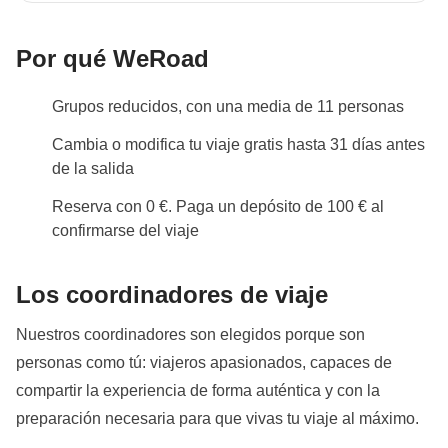
Para este viaje,
es obligatorio presentar una
imagen del pasaporte al menos 30 días antes de
Por qué WeRoad
la salida
y el pasaporte debe tener una validez de al
Grupos reducidos, con una media de 11 personas
menos 6 meses a partir del día de regreso a España.
Esto nos permite proceder a la reserva de todos los
Cambia o modifica tu viaje gratis hasta 31 días antes
servicios de viaje. Si no se proporciona o el
de la salida
pasaporte no es válido, no podemos asegurar la
Reserva con 0 €. Paga un depósito de 100 € al
plaza en el viaje. La imagen se puede cargar en el
confirmarse del viaje
área personal tras hacer la reserva.
Info sobre habitaciones privadas
Los coordinadores de viaje
Ver todos los detalles
Nuestros coordinadores son elegidos porque son
personas como tú: viajeros apasionados, capaces de
compartir la experiencia de forma auténtica y con la
preparación necesaria para que vivas tu viaje al máximo.