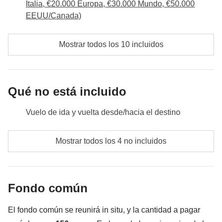
Fondo común:
transportes e ingresos incluidos en el fondo
Italia, €20.000 Europa, €30.000 Mundo, €50.000
común.
EEUU/Canada)
No incluido:
comida y bebida a cargo de los participantes.
Transporte
: en total unas 4 horas de viaje + vuelo
Mostrar todos los 10 incluidos
Qué no está incluido
Vuelo de ida y vuelta desde/hacia el destino
Comidas y bebidas donde no esté expresamente
Mostrar todos los 4 no incluidos
indicado
Todos los extras que querrás comprar y que
conseguirás meter en la mochila :)
Fondo común
Todo lo que no se menciona en la sección "Qué está
El fondo común se reunirá in situ, y la cantidad a pagar
incluido"