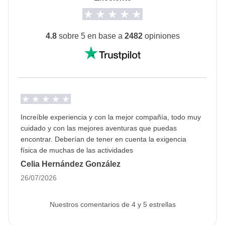
Hoteles pequeños, dos noches en ecolodge
(alojamientos eco-friendly) y homestay (alojamientos
familiares) en dormitorios exclusivos de WeRoad,
4.8
sobre 5 en base a
2482
opiniones
literas en el tren nocturno y una embarcación
tradicional en Halong Bay.
Muy importante:
No es posible garantizar que las
cabinas en el tren nocturno sean compartidas
exclusivamente por personas del grupo. En
Increíble experiencia y con la mejor compañía, todo muy
ocasiones, en función de la disponibilidad de billetes,
cuidado y con las mejores aventuras que puedas
es posible que se comparta con personas ajenas al
encontrar. Deberían de tener en cuenta la exigencia
mismo.
física de muchas de las actividades
La opción "no-sharing room" no está disponible para
Celia Hernández González
las noches en homestay, en el tren y en el barco.
26/07/2026
La opción "no-sharing room" no está disponible en
todos los turnos.
Nuestros comentarios de 4 y 5 estrellas
Pasaporte