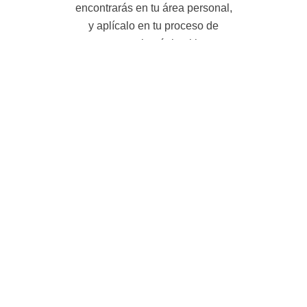
encontrarás en tu área personal,
y aplícalo en tu proceso de
compra en la página klm.es
Algunos destinos a los que
puedes ir con KLM
4.7
De mayo a octubre