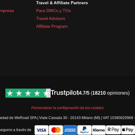
Travel & Affiliate Partners
empresa
Para DMCs y TOs
Travel Advisors
Affiliate Program
4.7/5
(
18210
opiniones)
Personalizar la configuración de tus cookies
opiedad de WeRoad SPA | Viale Cassala 30 - 20143 Milano (MI) | VAT 10380820968
eguros a través de