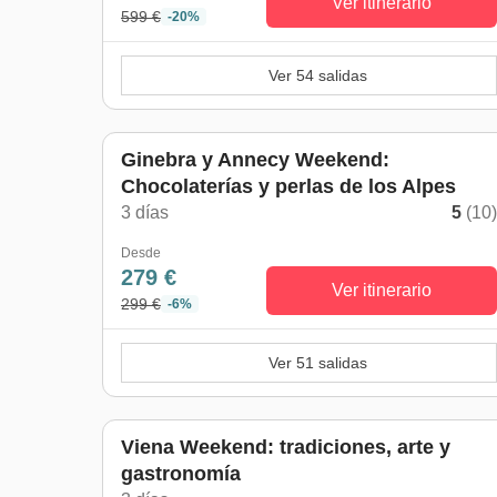
Ver itinerario
599 €
-20%
Ver 54 salidas
Ginebra y Annecy Weekend:
Chocolaterías y perlas de los Alpes
3 días
5
(10
Desde
279 €
Ver itinerario
299 €
-6%
Ver 51 salidas
Viena Weekend: tradiciones, arte y
gastronomía