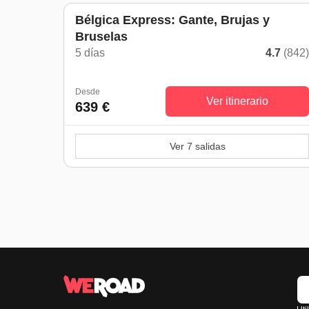
Bélgica Express: Gante, Brujas y
Bruselas
5 días
4.7
(842
Desde
Ver itinerario
639 €
Ver 7 salidas