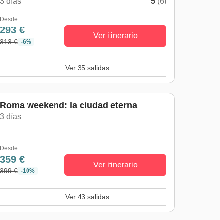
3 días
5
(6)
Desde
293 €
Ver itinerario
313 €
-6%
Ver 35 salidas
Roma weekend: la ciudad eterna
3 días
Desde
359 €
Ver itinerario
399 €
-10%
Ver 43 salidas