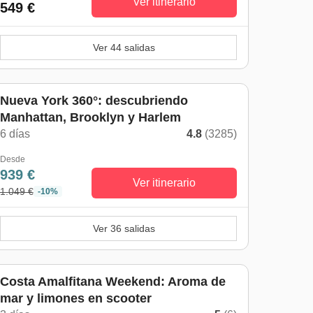
Ver itinerario
549 €
Ver 44 salidas
Nueva York 360°: descubriendo
Manhattan, Brooklyn y Harlem
6 días
4.8
(3285)
Desde
939 €
Ver itinerario
1.049 €
-10%
Ver 36 salidas
Costa Amalfitana Weekend: Aroma de
mar y limones en scooter