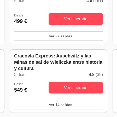
5 días
4.8
(161)
Desde
Ver itinerario
499 €
Ver 27 salidas
Cracovia Express: Auschwitz y las
Minas de sal de Wieliczka entre historia
)
y cultura
5 días
4.8
(39)
Desde
Ver itinerario
549 €
Ver 14 salidas