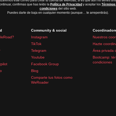
lizaremos este correo para crear tu cuenta de WeRoad, si es que aún no tienes una
ontinuar, confirmas que has leído la
Política de Privacidad
y aceptar los
Términos
condiciones
del sitio web.
Puedes darte de baja en cualquier momento (aunque… te arrepentirás).
d
Community & social
Coordinador
WeRoad?
Instagram
Nuestros coor
TikTok
Hazte coordin
r
Telegram
Área privada 
Youtube
Bootcamp: tér
condiciones
pilot
Facebook Group
fo
Blog
Comparte tus fotos como
WeRoader