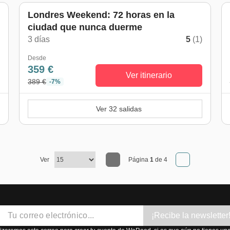
Londres Weekend: 72 horas en la
ciudad que nunca duerme
)
3 días
5
(1)
Desde
359 €
Ver itinerario
389 €
-7%
Ver 32 salidas
Ver
Página
1
de 4
¡Recibe la newsletter