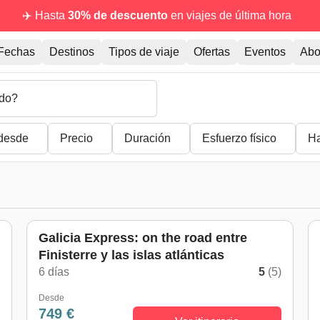
✈️ Hasta
30% de descuento
en viajes de última hora
Fechas
Destinos
Tipos de viaje
Ofertas
Eventos
Abo
do?
desde
Precio
Duración
Esfuerzo físico
Ha
Galicia Express: on the road entre
Finisterre y las islas atlánticas
)
6 días
5
(5)
Desde
749 €