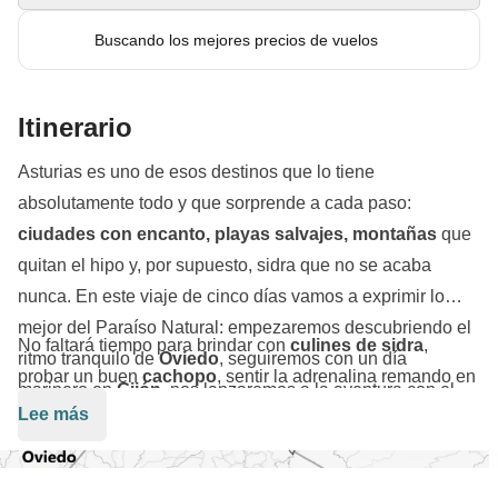
Buscando los mejores precios de vuelos
Itinerario
Asturias es uno de esos destinos que lo tiene
absolutamente todo y que sorprende a cada paso:
ciudades con encanto, playas salvajes, montañas
que
quitan el hipo y, por supuesto, sidra que no se acaba
nunca. En este viaje de cinco días vamos a exprimir lo
mejor del Paraíso Natural: empezaremos descubriendo el
No faltará tiempo para brindar con
culines de sidra
,
ritmo tranquilo de
Oviedo
, seguiremos con un día
probar un buen
cachopo
, sentir la adrenalina remando en
marinero en
Gijón
, nos lanzaremos a la aventura con el
el Sella y quedarnos sin palabras ante los paisajes de los
Lee más
mítico
descenso del Sella
y subiremos hasta los
Picos de Europa. Porque Asturias no se visita: se vive. Y
espectaculares
Lagos de Covadonga
para acabar
en buena compañía, todavía mejor. ¿Listo para una
haciendo un mini road trip por la costa asturiana.