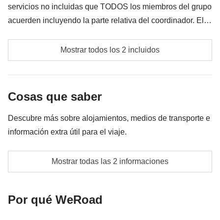
servicios no incluidas que TODOS los miembros del grupo
acuerden incluyendo la parte relativa del coordinador. El
importe del fondo común se entregará al coordinador y
Fondo común del coordinador
rondará los 90€. En base a las exigencias del lugar, el
Mostrar todos los 2 incluidos
importe podrá variar y podría ser necesario incrementarlo,
Las actividades y extras que todos los participantes
en cualquier caso se devolverá el restante no utilizado.
han acordado realizar, junto con la parte
Cosas que saber
correspondiente del coordinador. Actividades
pagadas con el fondo común: son realizadas por
Descubre más sobre alojamientos, medios de transporte e
proveedores locales ajenos a WeRoad (terceros) y se
información extra útil para el viaje.
aplican sus condiciones; WeRoad no interviene en
su gestión ni asume responsabilidad alguna
Habitaciones dobles, triples o cuádruples en función
Mostrar todas las 2 informaciones
de disponibilidad
Info sobre habitaciones privadas
Por qué WeRoad
Ver todos los detalles